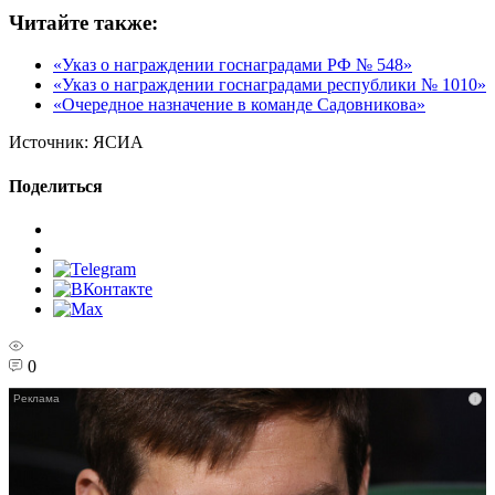
Читайте также:
«Указ о награждении госнаградами РФ № 548»
«Указ о награждении госнаградами республики № 1010»
«Очередное назначение в команде Садовникова»
Источник:
ЯСИА
Поделиться
0
i