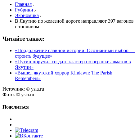
Главная
Рубрики
Экономика
В Якутию по железной дороге направляют 397 вагонов
с топливом
Читайте также:
«Продолжение славной истории: Осознанный выбор —
строить будущее»
«Путин поручил создать кластер по огранке алмазов в
Якутии»
«Вышел якутский хоррор Kindawn: The Parish
Remembers»
Источник:
© ysia.ru
Фото:
© ysia.ru
Поделиться