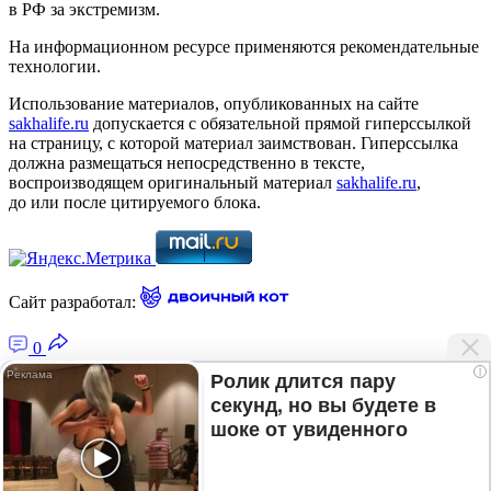
в РФ за экстремизм.
На информационном ресурсе применяются рекомендательные
технологии.
Использование материалов, опубликованных на сайте
sakhalife.ru
допускается с обязательной прямой гиперссылкой
на страницу, с которой материал заимствован. Гиперссылка
должна размещаться непосредственно в тексте,
воспроизводящем оригинальный материал
sakhalife.ru
,
до или после цитируемого блока.
Сайт разработал:
0
i
Ролик длится пару
секунд, но вы будете в
Главная — Новости Якутии и мира
шоке от увиденного
Лента новостей
Рубрики
Подписка