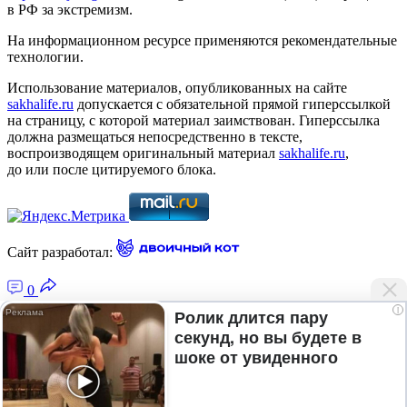
в РФ за экстремизм.
На информационном ресурсе применяются рекомендательные
технологии.
Использование материалов, опубликованных на сайте
sakhalife.ru
допускается с обязательной прямой гиперссылкой
на страницу, с которой материал заимствован. Гиперссылка
должна размещаться непосредственно в тексте,
воспроизводящем оригинальный материал
sakhalife.ru
,
до или после цитируемого блока.
Сайт разработал:
0
i
Ролик длится пару
секунд, но вы будете в
Главная — Новости Якутии и мира
шоке от увиденного
Лента новостей
Рубрики
Подписка