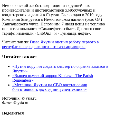
Немюгюнский хлебозавод – один из крупнейших
производителей и дистрибьюторов хлебобулочных и
кондитерских изделий в Якутии. Был создан в 2010 году.
Компания базируется в Немюгюнском наслеге (село Ой)
Хангаласского улуса. Напомним, 7 июля цены на топливо
повысила компания «Саханефтегазсбыт». До этого свои
тарифы изменили «СибОйл» и «Туймаада-нефть».
Читайте так же
Глава Якутии оценил работу первого в
республике передвижного автогазозаправщика
Читайте также:
«Путин поручил создать кластер по огранке алмазов в
Якутии»
«Вышел якутский хоррор Kindawn: The Parish
Remembers»
«Механики Якутии на СВО восстановили
боеготовность двух единиц спецтехники»
Источник:
© ysia.ru
Фото:
© ysia.ru
Поделиться