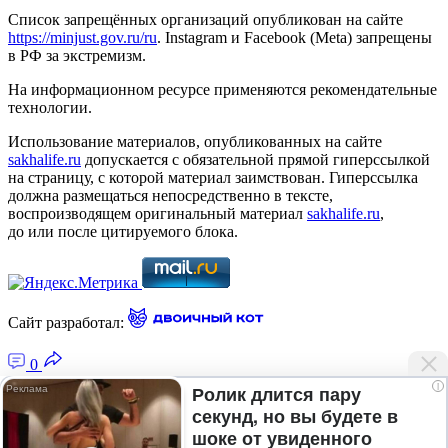
Список запрещённых организаций опубликован на сайте
https://minjust.gov.ru/ru
. Instagram и Facebook (Metа) запрещены
в РФ за экстремизм.
На информационном ресурсе применяются рекомендательные
технологии.
Использование материалов, опубликованных на сайте
sakhalife.ru
допускается с обязательной прямой гиперссылкой
на страницу, с которой материал заимствован. Гиперссылка
должна размещаться непосредственно в тексте,
воспроизводящем оригинальный материал
sakhalife.ru
,
до или после цитируемого блока.
Сайт разработал:
0
i
Ролик длится пару
секунд, но вы будете в
Главная — Новости Якутии и мира
шоке от увиденного