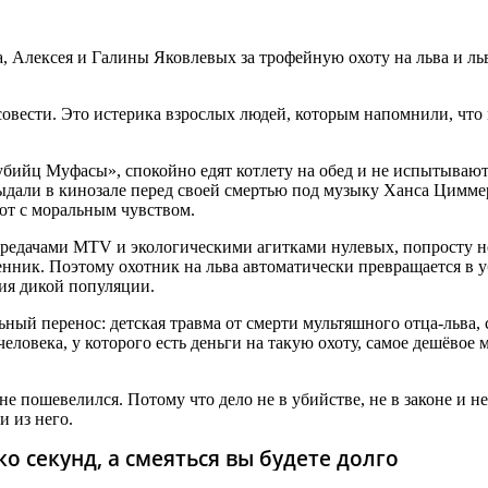
Алексея и Галины Яковлевых за трофейную охоту на льва и льв
овести. Это истерика взрослых людей, которым напомнили, что 
бийц Муфасы», спокойно едят котлету на обед и не испытывают 
ыдали в кинозале перед своей смертью под музыку Ханса Циммера.
ют с моральным чувством.
ередачами MTV и экологическими агитками нулевых, попросту не
венник. Поэтому охотник на льва автоматически превращается в 
ия дикой популяции.
ный перенос: детская травма от смерти мультяшного отца-льва, 
еловека, у которого есть деньги на такую охоту, самое дешёвое 
 пошевелился. Потому что дело не в убийстве, не в законе и не 
и из него.
о секунд, а смеяться вы будете долго