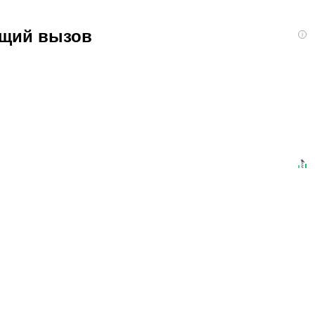
ящий вызов
i