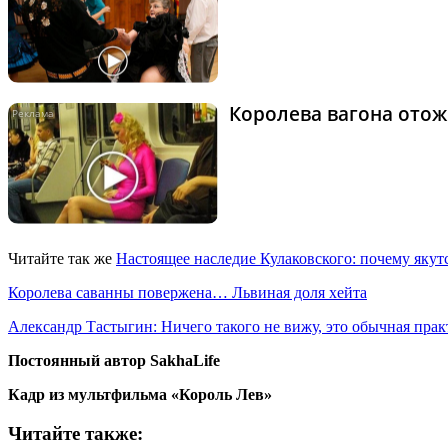
Королева вагона отож
Читайте так же
Настоящее наследие Кулаковского: почему яку
Королева саванны повержена… Львиная доля хейта
Александр Тастыгин: Ничего такого не вижу, это обычная пр
Постоянный автор
SakhaLife
Кадр из мультфильма «Король Лев»
Читайте также: