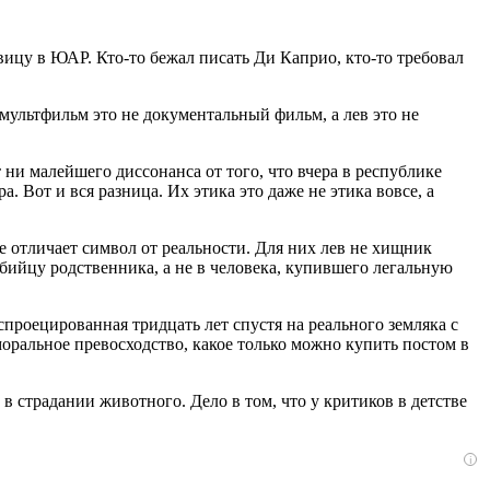
ицу в ЮАР. Кто-то бежал писать Ди Каприо, кто-то требовал
мультфильм это не документальный фильм, а лев это не
ни малейшего диссонанса от того, что вчера в республике
 Вот и вся разница. Их этика это даже не этика вовсе, а
 отличает символ от реальности. Для них лев не хищник
убийцу родственника, а не в человека, купившего легальную
спроецированная тридцать лет спустя на реального земляка с
моральное превосходство, какое только можно купить постом в
в страдании животного. Дело в том, что у критиков в детстве
i