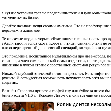
Якутяне устроили травлю предпринимателей Юрия Большакова, 
«отменить» их бизнес.
Давайте называть вещи своими именами. Это не пробуждение с
персонаж, а животное.
Те же самые люди, которые сейчас пишут гневные посты про «у
забили тысячи голов скота. Коровы, птицы, свиньи, олени не р
плохо переваренный диснеевский сценарий, который они пута
Это поколение, воспитанное мультфильмом про льва-короля, п
саванны, а член символической семьи из детства, почти родст
лицензию в чужой стране с собственной системой регулирован
Никакой глубокой этической позиции здесь нет. Есть инфантиль
ружьем. И есть удобная возможность почувствовать себя выше ч
соцсетях.
Если бы Яковлевы привезли трофей гну или буйвола никто бы не
была кассета VHS с «Королём Львом», и они всё ещё не выросл
Ролик длится нескольк