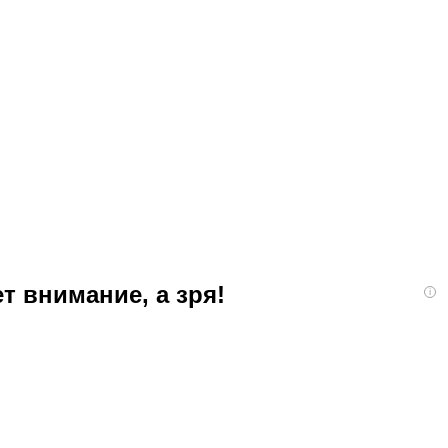
т внимание, а зря!
i