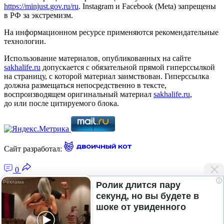
https://minjust.gov.ru/ru
. Instagram и Facebook (Metа) запрещены
в РФ за экстремизм.
На информационном ресурсе применяются рекомендательные
технологии.
Использование материалов, опубликованных на сайте
sakhalife.ru
допускается с обязательной прямой гиперссылкой
на страницу, с которой материал заимствован. Гиперссылка
должна размещаться непосредственно в тексте,
воспроизводящем оригинальный материал
sakhalife.ru
,
до или после цитируемого блока.
Сайт разработал:
0
i
Ролик длится пару
секунд, но вы будете в
Главная — Новости Якутии и мира
шоке от увиденного
Лента новостей
Рубрики