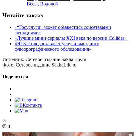
Весы, Водолей
Читайте также:
«“Госуслуги” может обзавестись соцсетевыми
функциями»
«Лучшие мини-сериалы XXI века по версии Collider»
«ЯГБ-2 предоставляет услуги выездного
флюорографического обследования»
Источник:
Сетевое издание SakhaLife.ru
Фото:
Сетевое издание SakhaLife.ru
Поделиться
0
i