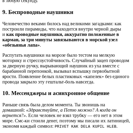
в любую секунду.
9. Беспроводные наушники
Человечество веками билось над великими загадками: как
построили пирамиды, что находится внутри черной дыры
и
как проводные наушники, аккуратно положенные в
карман, за три минуты завязываются в морской узел
«обезьянья лапа»
.
Распутать наушники на морозе было тестом на мелкую
моторику и стрессоустойчивость. Случайный зацеп проводом
за дверную ручку, вырывающий наушник из уха вместе с
барабанной перепонкой, вызывал вспышку первобытной
ярости. Появление белых пластиковых «капелек» без единого
провода закрыло эту гештальт-боль навсегда.
10. Мессенджеры и асинхронное общение
Раньше связь была делом момента. Ты звонишь на
домашний:
«Здравствуйте, а Петю можно? А когда он
вернется?»
. Если человек не взял трубку — его нет в этом
мире. Смс-ки стоили денег, поэтому мы писали их латиницей,
экономя каждый символ:
.
PRIVET KAK DELA KUPIL HLEB