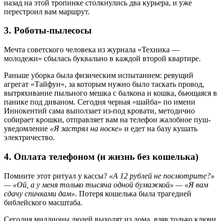
назад на этой тропинке столкнулись два курьера, и уже
перестроил вам маршрут.
3. Роботы-пылесосы
Мечта советского человека из журнала «Техника —
молодежи» сбылась буквально в каждой второй квартире.
Раньше уборка была физическим испытанием: ревущий
агрегат «Тайфун», за которым нужно было таскать провод,
вытряхивание пыльного мешка с балкона и кошка, бьющаяся в
панике под диваном. Сегодня черная «шайба» по имени
Иннокентий сама выползает из-под кровати, методично
собирает крошки, отправляет вам на телефон жалобное пуш-
уведомление
«Я застрял на носке»
и едет на базу кушать
электричество.
4. Оплата телефоном (и жизнь без кошелька)
Помните этот ритуал у кассы?
«А 12 рублей не посмотрите?»
— «Ой, а у меня только тысяча одной бумажкой» — «Я вам
сдачу спичками дам»
. Потеря кошелька была трагедией
библейского масштаба.
Сегодня миллионы людей выходят из дома, взяв только ключи