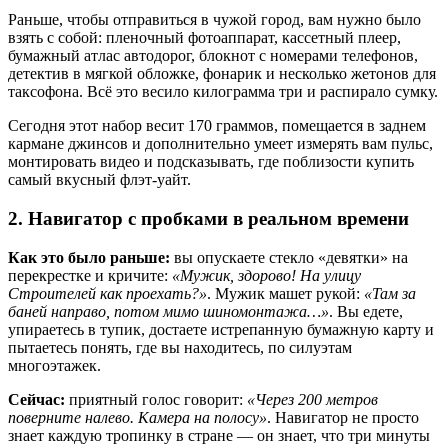
Раньше, чтобы отправиться в чужой город, вам нужно было
взять с собой: пленочный фотоаппарат, кассетный плеер,
бумажный атлас автодорог, блокнот с номерами телефонов,
детектив в мягкой обложке, фонарик и несколько жетонов для
таксофона. Всё это весило килограмма три и распирало сумку.
Сегодня этот набор весит 170 граммов, помещается в заднем
кармане джинсов и дополнительно умеет измерять вам пульс,
монтировать видео и подсказывать, где поблизости купить
самый вкусный флэт-уайт.
2. Навигатор с пробками в реальном времени
Как это было раньше:
вы опускаете стекло «девятки» на
перекрестке и кричите:
«Мужик, здорово! На улицу
Строителей как проехать?»
. Мужик машет рукой:
«Там за
баней направо, потом мимо шиномонтажа…»
. Вы едете,
упираетесь в тупик, достаете истрепанную бумажную карту и
пытаетесь понять, где вы находитесь, по силуэтам
многоэтажек.
Сейчас:
приятный голос говорит:
«Через 200 метров
поверните налево. Камера на полосу»
. Навигатор не просто
знает каждую тропинку в стране — он знает, что три минуты