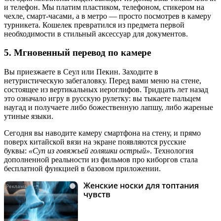
и телефон. Мы платим пластиком, телефоном, стикером на
чехле, смарт-часами, а в метро — просто посмотрев в камеру
турникета. Кошелек превратился из предмета первой
необходимости в стильный аксессуар для документов.
5. Мгновенный перевод по камере
Вы приезжаете в Сеул или Пекин. Заходите в
нетуристическую забегаловку. Перед вами меню на стене,
состоящее из вертикальных иероглифов. Тридцать лет назад
это означало игру в русскую рулетку: вы тыкаете пальцем
наугад и получаете либо божественную лапшу, либо жареные
утиные языки.
Сегодня вы наводите камеру смартфона на стену, и прямо
поверх китайской вязи на экране появляются русские
буквы:
«Суп из говяжьей голяшки острый»
. Технология
дополненной реальности из фильмов про киборгов стала
бесплатной функцией в базовом приложении.
Женские носки для топтания
i
чувств