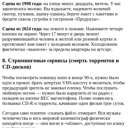
Сцена из 1998 года:
на улице минус двадцать, метель. У вас
закончилось молоко. Вы вздыхаете, надеваете колючий
свитер, пуховик, шапку-ушанку, берете пакет с пакетами и
бредете сквозь сугробы в гастроном «Продукты».
Сцена из 2024 года:
вы лежите в пижаме. Нажимаете четыре
кнопки на экране. Через 17 минут в дверь звонит
разрумянившийся человек в желтой или розовой куртке и
протягивает вам пакет с холодным молоком. Холодильник
фактически «вынесен» за пределы квартиры на аутсорс.
8. Стриминговые сервисы (смерть торрентов и
CD-дисков)
Чтобы посмотреть новинку кино в конце 90-х, нужно было
идти в прокат, брать затертую VHS-кассету и молиться, чтобы
предыдущий зритель не зажевал пленку. Чтобы послушать
любимую песню — нужно было караулить её на радио с
пальцем на кнопке
REC
магнитофона. Позже появились
болванки CD-R и торренты, качавшие один фильм трое суток.
Сегодня само понятие «скачать файл» отмирает. Вся музыка
человечества и весь мировой кинематограф физически
находятся нигде — они висят в «облаке», доступные по клику