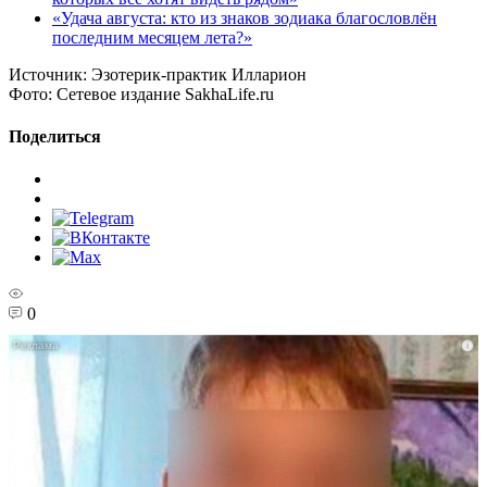
«Удача августа: кто из знаков зодиака благословлён
последним месяцем лета?»
Источник:
Эзотерик-практик Илларион
Фото:
Сетевое издание SakhaLife.ru
Поделиться
0
i