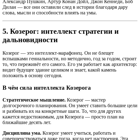
Александр Пушкин, Артур Конан Дойл, Джон Кеннеди, Боб
Дилан — все они оставили след в истории благодаря дару
слова, мысли и способности влиять на умы.
5. Козерог: интеллект стратегии и
дальновидности
Козерог — это интеллект-марафонец. Он не блещет
вспышками гениальности, но методично, год за годом, строит
то, что переживёт его самого. Его ум работает как архитектор:
видит будущее здание целиком и знает, какой камень
положить в основу сегодня.
В чём сила интеллекта Козерога
Стратегическое мышление.
Козерог — мастер
долгосрочного планирования. Он умеет ставить большие цели
и разбивать их на конкретные шаги. То, что для других
кажется недостижимым, для Козерога — просто план на
ближайшие десять лет.
Дисциплина ума.
Козерог умеет учиться, работать и
совершенствоваться даже тогда, когда нет настроения. Эта