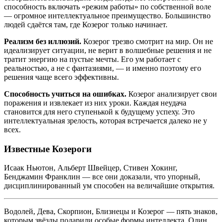
способность включать «режим работы» по собственной воле
— огромное интеллектуальное преимущество. Большинство
людей сдаётся там, где Козерог только начинает.
Реализм без иллюзий.
Козерог трезво смотрит на мир. Он не
идеализирует ситуации, не верит в волшебные решения и не
тратит энергию на пустые мечты. Его ум работает с
реальностью, а не с фантазиями, — и именно поэтому его
решения чаще всего эффективны.
Способность учиться на ошибках.
Козерог анализирует свои
поражения и извлекает из них уроки. Каждая неудача
становится для него ступенькой к будущему успеху. Это
интеллектуальная зрелость, которая встречается далеко не у
всех.
Известные Козероги
Исаак Ньютон, Альберт Швейцер, Стивен Хокинг,
Бенджамин Франклин — все они доказали, что упорный,
дисциплинированный ум способен на величайшие открытия.
Водолей, Дева, Скорпион, Близнецы и Козерог — пять знаков,
которым звёзды подарили особые формы интеллекта. Один