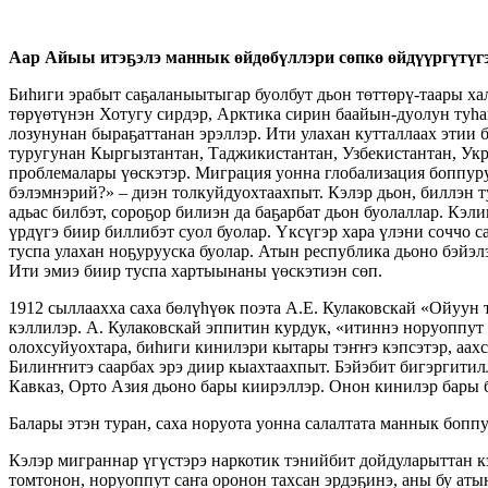
Аар Айыы итэҕэлэ маннык өйдөбүллэри сөпкө өйдүүргүтү
Биһиги эрабыт саҕаланыытыгар буолбут дьон төттөрү-таары ха
төрүөтүнэн Хотугу сирдэр, Арктика сирин баайын-дуолун туһа
лозунунан быраҕаттанан эрэллэр. Ити улахан кутталлаах этии б
туругунан Кыргызтантан, Таджикистантан, Узбекистантан, Укра
проблемалары үөскэтэр. Миграция уонна глобализация боппуру
бэлэмнэрий?» – диэн толкуйдуохтаахпыт. Кэлэр дьон, биллэн 
адьас билбэт, сороҕор билиэн да баҕарбат дьон буолаллар. Кэл
үрдүгэ биир биллибэт суол буолар. Үксүгэр хара үлэни соччо с
туспа улахан ноҕурууска буолар. Атын республика дьоно бэйэл
Ити эмиэ биир туспа хартыынаны үөскэтиэн сөп.
1912 сыллаахха саха бөлүһүөк поэта А.Е. Кулаковскай «Ойуун 
кэллилэр. А. Кулаковскай эппитин курдук, «итиннэ норуоппут 
олохсуйуохтара, биһиги кинилэри кытары тэҥҥэ кэпсэтэр, аахс
Билиҥҥитэ саарбах эрэ диир кыахтаахпыт. Бэйэбит бигэргитилл
Кавказ, Орто Азия дьоно бары киирэллэр. Онон кинилэр бары б
Балары этэн туран, саха норуота уонна салалтата маннык бо
Кэлэр миграннар үгүстэрэ наркотик тэнийбит дойдуларыттан к
томтонон, норуоппут саҥа оронон тахсан эрдэҕинэ, аны бу аты