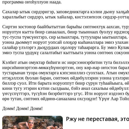
программа оҥоһуллуон наада.
Сахалар ытык сирдэригэр, заповедниктарга кэлии дьону халҕаһ
хараллыбыт сирдэрэ, ытык хайалар, кистэлэҥнээх сирдэр-уотта
Сиртэн хостонор баайбытыттан барыһы сөптөөхтүк аахсан, тур
норуотун кытта биир санаалаах, биир тыыннаах буолуу ирдэнэ
тус-туспа түмсүөхтэрэ, сир ылыахтара, тутуулары ыытыахтара,
уонна дьоммут норуот уопсай олоҕор кыһаналлара эмиэ улахан 
салайар үлэлэргэ дьоҕурдаах оҕолору таһаарарга. Бу эмиэ Кула
эмиэ туспа үрдүкү салалтабыт кыттыыта уонна сөптөөх сокуон
Кэлбит атын омуктар биһиги ис иирсээннэрбитин тута билэллэр
иирсиһиннэртээн-мөккүһүннэртээн, ону көр-нар оҥостон барал
тустарынан туора омуктарга кэпсэниллиэ суохтаах. Атын омукт
итэҕэллээх буолан баран, сөптөөх өйдөбүллэрин уонна үлэлэри
биллэр суол. Ити барыта норуоппут биир сүрүн туһаайыыга, ө
кини тугу этэрин кэтии сылдьыы, бэйэ анал сахалыы өйдөбүлл
үҥсүспүттэрэ, түсүһэн биэрбиттэрэ үгүс. Ити норуот иэдээнэ 
өрө тутан, сөптөөх өйдөнө-санаалана охсуоҕуҥ! Үрүҥ Аар Той
Домм! Домм! Домм!
Ржу не переставая, э