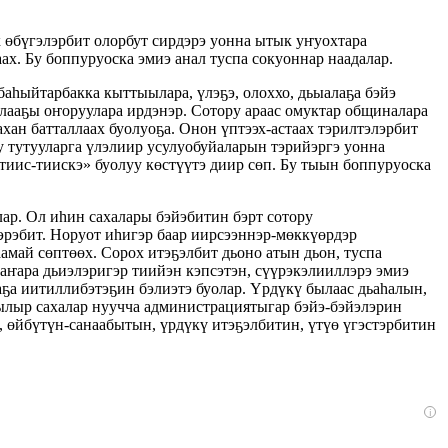
к өбүгэлэрбит олорбут сирдэрэ уонна ытык уҥуохтара
ах. Бу боппуруоска эмиэ анал туспа сокуоннар наадалар.
аһыйтарбакка кыттыылара, үлэҕэ, олоххо, дьыалаҕа бэйэ
лааҕы оҥоруулара ирдэнэр. Сотору араас омуктар общиналара
хан батталлаах буолуоҕа. Онон үптээх-астаах тэрилтэлэрбит
у тутууларга үлэлиир усулуобуйаларын тэрийэргэ уонна
, тиис-тиискэ» буолуу көстүүтэ диир сөп. Бу тыын боппуруоска
лар. Ол иһин сахалары бэйэбитин бэрт сотору
эрэбит. Норуот иһигэр баар иирсээннэр-мөккүөрдэр
амай сөптөөх. Сорох итэҕэлбит дьоно атын дьон, туспа
Таҥара дьиэлэригэр тиийэн кэпсэтэн, сүүрэкэлииллэрэ эмиэ
ҕа иитиллибэтэҕин бэлиэтэ буолар. Үрдүкү былаас дьаһалын,
Былыр сахалар нуучча администрациятыгар бэйэ-бэйэлэрин
н, өйбүтүн-санаабытын, үрдүкү итэҕэлбитин, үтүө үгэстэрбитин
i