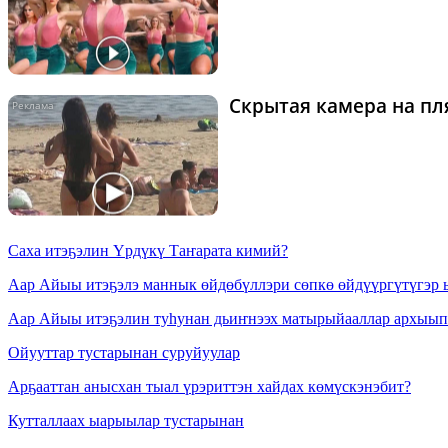
Скрытая камера на пля
Cаха итэҕэлин Үрдүкү Таҥарата кимий?
Аар Айыы итэҕэлэ маннык өйдөбүллэри сөпкө өйдүүргүтүгэр
Аар Айыы итэҕэлин туһунан дьиҥнээх матырыйааллар архыыпк
Ойууттар тустарынан суруйуулар
Арҕааттан анысхан тыал үрэриттэн хайдах көмүскэнэбит?
Кутталлаах ыарыылар тустарынан