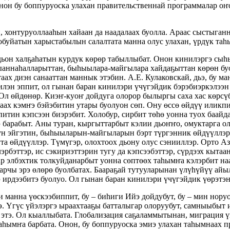
Онон бу боппуруоска улахан правительственнай программалар оҥ
 хонтуруоллааһын хайаан да наадалаах буолла. Араас сыстыган
обуйатын харыстабылын салалтата манна олус улахан, үрдүк таһ
ьон халҕаһатын курдук көрөр табыллыбат. Онон кинилэргэ сыһы
ыаннаһалларыттан, быһыылара-майгылара хайдаҕыттан көрөн буо
ах диэн санааттан маннык этэбин. А.Е. Кулаковскай, дьэ, бу м
илэн эппит, ол гынан баран кинилэри үчүгэйдик бэрэбиэркэлээн
 Ол өйдөнөр. Киэҥ-куоҥ дойдуга олорор былыргы саха хас көрсү
ах кэмҥэ бэйэбитин утары буолуон сөп. Ону өссө өйдүү иликпит
итин кэпсээн биэрэбит. Холобур, сирбит төһө уонна туох баайда
э барабыт. Аны туран, кыргыттарбыт кэлии дьоҥҥо, омуктарга ол
ҕун эйгэтин, быһыыларын-майгыларын бэрт түргэнник өйдүүллэр 
та өйдүүллэр. Түмүгэр, олохтоох дьону олус сэнииллэр. Орто А
эрбэттэр, ис сэкириэттэрин тугу да кэпсээбэттэр, сүрдээх кыта
лар элбэхтик толкуйданарбыт уонна сөптөөх таһымҥа кэлэрбит на
харчы эрэ өлөрө буолбатах. Баараҕай тутууларынан үлүһүйүү айы
э ирдээбитэ буолуо. Ол гынан баран кинилэри үчүгэйдик үөрэтэн
и манна үөскээбиппит, бу – биһиги Ийэ дойдубут, бу – мин нор
э. Үгүс үйэлэргэ ыраахтааҕы батталыгар олоруубут, самныыбыт 
этэ. Ол кыаллыбата. Глобализация саҕаламмытынан, миграция ү
таһымҥа барбата. Онон, бу боппуруоска эмиэ улахан таһымнаах 