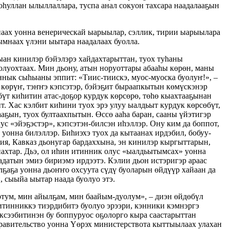
оһуллан ылыллаллара, туспа анал сокуон тахсара наадалааҕын
наах уонна венерическай ыарыылар, сэллик, тирии ыарыылара
ымнаах үлэни ыытара наадалаах буолла.
ан кинилэр бэйэлэрэ хайдахтарыттан, туох туһаны
луохтаах. Мин дьону, атын норуоттары абааһы көрөн, маны
аннык сыһыаны эппит: «Тиис-тиискэ, муос-муоска буолуҥ!», –
 көрүҥ, тэҥҥэ кэпсэтэр, бэйэҕит быраапкытын көмүскэнэр
бүт киһитин атас-доҕор курдук көрсөрө, төһө кыахтааҕынан
. Хас кэлбит киһини туох эрэ улуу ыалдьыт курдук көрсөбүт,
аҕын, туох бултаахпытын. Өссө ааһа баран, сааны үйэтигэр
ус «эйэҕэстэр», кэпсэтэн-билсэн иһэллэр. Ону ким да боппот,
уонна билэллэр. Биһиэхэ туох да кытаанах ирдэбил, бобуу-
зия, Кавказ дьонугар бардаххына, эн кинилэр кыргыттарын,
анахтар. Дьэ, ол иһин итинник олус «ыалдьытымсах» уонна
адатын эмиэ бириэмэ ирдээтэ. Кэлии дьон истэригэр араас
лҕаҕа уонна дьоҥҥо охсуута сүдү буоларын өйдүүр хайаан да
, сыыйа ыытар наада буолуо этэ.
уотум, мин айылҕам, мин баайым-дуолум», – диэн өйдөбүл
итинниккэ тиэрдибитэ буолуо эрээри, кэнники кэмнэргэ
ксээбитинэн бу боппуруос оҕолорго кыра саастарыттан
правительство уонна Үөрэх министерствота кыттыылаах улахан