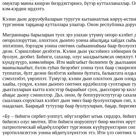
омуктар манна киирэн биэрдэхтэринэ, бүтэр кутталланаллар. 
кэм-кэрдии ирдээтэ.
Кэлии дьон доруобуйаларын туругун кытаанахтык көрүү-истии,
түргэнник тарҕанар кутталлара улаатар. Онон республика дору
Миграннары барыларын туох эрэ улахан үтүөнү оҥоро кэлбит д
оҥороллоруттан, олохтоох дьоҥҥо уонна айылҕаҕа хайдах сыһ
эппэппин, бэрээдэк уонна сөптөөх сыһыаннаһыы баар буолуохта
диэн. Сэриилэһиҥ диэбэтэх. Кэлии дьон үксээһинэ элбиирин б
буолуҥ, диэбит. Биһиги, сахалар, олус ыалдьытымсах омукпут.
күндүлүүрэ, көмөлөһөрө. Ити майгыбыт билиҥҥи бу дьалхаанна
маанылыыбыт, бэлэх-туһах биэрэбит уонна туох баар сэкириэпп
туппатах, булт диэни билбэтэх киһини бултата, балыктата илдь
сэмэлээбэт, үөрэппэт. Түмүгэр, кэлии дьон олохтоох дьон оло
хаайы, суоҕун, кэлии дьоҥҥо сөптөөх ирдэбиллэр суохтарын ту
дьахталларын кытта кэпсэтэр быраабыҥ суох, дьиэлэригэр килл
аһаҕас дьону сэнииллэр. Дьэ, онон, бу боппуруоспутугар саха
сыаллаах-соруктаах кэлбит дьон эмиэ баар буолуохтарын сөп, 
наадалаах. Баараҕай тутуулар баар буолууларын, баҕар, бириэм
«Бу – биһиги сирбит-уоппут, өбүгэлэрбит ытык сирдэрэ, биһиг
биһиэхэ олус мөлтөх. Ити биһиги норуоппут биир мөлтөх өрүт
патриотическай өйдөбүллэрбит түргэнник күүһүрүөхтэрин сөп 
үөрэтиллиэхтээх уонна өйдөтүллүөхтээх этэ. Ити үлэ сөптөөх 