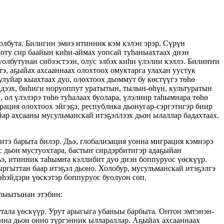
олбута. Билигин эмиэ итинник кэм кэлэн эрэр. Сүрүн
оту сир баайын киһи-аймах уопсай туһаныахтаах диэн
буолбутунан сибээстээн, олус элбэх киһи үлэлии кэллэ. Билиҥҥи
тэ, аҕыйах ахсааннаах олохтоох омуктарга улахан уустук
уйар кыахтаах дуо, олохтоох дьоммут бу көстүүгэ төһө
рдээх, биһиги норуоппут уратытын, тылын-өһүн, культуратын
, ол үлэлэрэ төһө туһалаах буолара, үлэлиир таһымнара төһө
грация олохтоох эйгэҕэ, республика дьонугар-сэргэтигэр биир
йар ахсааны мусульманскай итэҕэллээх дьон ылаллар бадахтаах.
итэ барыта билэр. Дьэ, глобализация уонна миграция кэмнэрэ
с дьон мустуохтара, бастыҥ сирдэрбитигэр адаҕыйан
ьэ, итинник таһымҥа кэллибит дуо диэн боппуруос үөскүүр.
ргыттан баар итэҕэл дьоно. Холобур, мусульманскай итэҕэлгэ
эһэйдэри үөскэтэр боппуруос буолуон сөп.
ыһыытынан этэбин:
тала үөскүүр. Урут арыгыга убаныы барбыта. Онтон эмтэнэн-
онна дьон онно түргэнник ыллараллар. Аҕыйах ахсааннаах