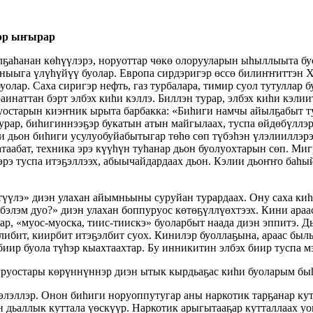
гэр ыҥырар
лҕаһанан көһүүлэрэ, норуоттар чөкө олорууларын ыһыллыыта бу
ныыга үлүһүйүү буолар. Европа сирдэригэр өссө билиҥҥиттэн Х
уолар. Саха сиригэр нефть, газ турбалара, тимир суол тутуллар 
инаттан бэрт элбэх киһи кэллэ. Биллэн турар, элбэх киһи кэлии
остарын киэҥник ырыта барбакка: «Биһиги намчы айылҕабыт тул
турар, биһигиннээҕэр букатын атын майгылаах, туспа өйдөбүллэ
ии дьон биһиги усулуобуйабытыгар төһө сөп түбэһэн үлэлииллэрэ
атаабат, техника эрэ күүһүн туһанар дьон буолуохтарын сөп. Ми
эрэ туспа итэҕэллээх, абыычайдардаах дьон. Кэлии дьоҥҥо баһы
түүлэ» диэн улахан айымньыны суруйан турардаах. Ону саха киһ
бэлэм дуо?» диэн улахан боппуруос көтөҕүллүөхтээх. Кини араа
ар, «муос-муоска, тиис-тиискэ» буоларбыт наада диэн эппитэ. Д
ибит, киирбит итэҕэлбит суох. Кинилэр буоллаҕына, араас былы
иир буола түһэр кыахтаахтар. Бу инникитин элбэх биир туспа м
ппуруостары көрүннүннэр диэн ытык кырдьаҕас киһи буоларым б
элэллэр. Онон биһиги норуоппутугар аны наркотик тарҕанар кут
н дьаллык куттала үөскүүр. Наркотик арыгытааҕар кутталлаах у