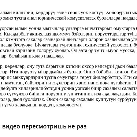
алаан киллэрии, көрдөрүү эмиэ сөбө суох көстүү. Холобур, ыты
р эмиэ туспа анал юридическай көмүскэллээх буолаллара наадала
уорсан ылыы уонна ыытыллар үлэлэргэ ыччаттарбыт омуктарга б
р. Кыаҕырбыт акциялаах дьоммут бэйэлэрин норуоттарыгар туһа
 ол кэмнэргэ сахалар самнархай дьиэлэргэ олорон хаалыылара ула
наада буолуоҕа. Ыччаттары түргэнник техническэй үөрэхтээн, б
ковскай кэриэһин толоруу буолар. Ол аата бу эмиэ «муос-муоска
нар, балаһыанньалар наадалар.
, көрөллөр, ону тута барытын кэпсии охсор кэпсэҕэй дьон баал
лар. Ити норуоту ыһар дьайыы буолар. Онно бэйэбит киирэн би
ар ис мөккүөрдэрин туспа омуктарга төрүт биллэрбэттэр. Ити са
н намтатан, бэйэлэрин итэҕэллэрин христианствоҕа чугаһатан, 
йдөбүлгэ киллэриллибэтэҕин уонна уопсай биир сахалыы салалта
эрэ сүтүүлэрэ биһиги норуоппутун итинник иэд аҕаллаҕа дии. 
буолар, дьол буолбатах. Онон сахалар сахалыы куппутун-сүрбүтү
он үтүө хараҕынан көрдүн, көмөлөстүн!
то видео пересмотришь не раз