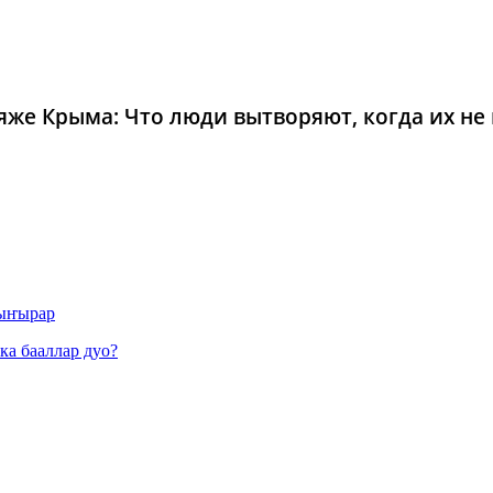
же Крыма: Что люди вытворяют, когда их не в
 ыҥырар
а бааллар дуо?