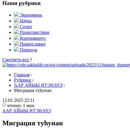
Наши рубрики
Экономика
Наука
Спорт
Происшествия
Коронавирус
Православие
Природа
Смотреть все
Главная
Рубрики
ААР АЙЫЫ ИТЭҔЭЛЭ
Миграция туһунан
12.01.2025
22:11
чтение: 1 мин
ААР АЙЫЫ ИТЭҔЭЛЭ
Миграция туһунан