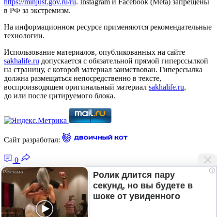
https://minjust.gov.ru/ru
. Instagram и Facebook (Metа) запрещены
в РФ за экстремизм.
На информационном ресурсе применяются рекомендательные
технологии.
Использование материалов, опубликованных на сайте
sakhalife.ru
допускается с обязательной прямой гиперссылкой
на страницу, с которой материал заимствован. Гиперссылка
должна размещаться непосредственно в тексте,
воспроизводящем оригинальный материал
sakhalife.ru
,
до или после цитируемого блока.
Сайт разработал:
0
i
Ролик длится пару
секунд, но вы будете в
Главная — Новости Якутии и мира
шоке от увиденного
Лента новостей
Рубрики