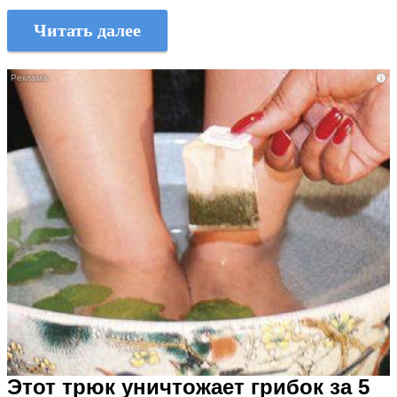
Читать далее
i
Этот трюк уничтожает грибок за 5