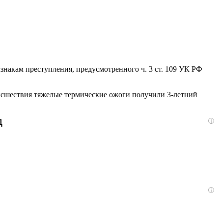
накам преступления, предусмотренного ч. 3 ст. 109 УК РФ
оисшествия тяжелые термические ожоги получили 3-летний
д
i
i