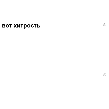
 вот хитрость
i
i