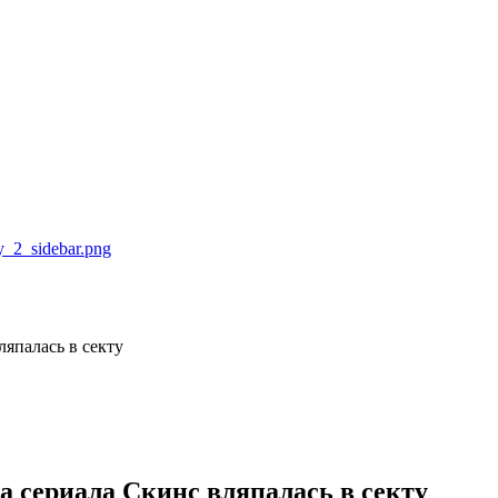
ляпалась в секту
а сериала Скинс вляпалась в секту