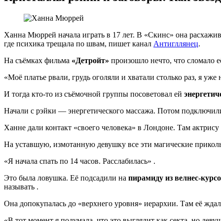
Ханна Мюррей начала играть в 17 лет. В «Скинс» она расхажи
где психика трещала по швам, пишет канал
Антигллянец
.
На съёмках фильма
«Детройт»
произошло нечто, что сломало её
«Моё платье рвали, грудь оголяли и хватали столько раз, я уж
И тогда кто-то из съёмочной группы посоветовал ей
энергетич
Начали с рэйки — энергетического массажа. Потом подключили
Ханне дали контакт «своего человека» в Лондоне. Там актрис
На уставшую, измотанную девушку все эти магические прикол
«Я начала спать по 14 часов. Расслабилась» .
Это была ловушка. Её подсадили на
пирамиду из велнес-курс
называть .
Она допокупалась до «верхнего уровня» иерархии. Там её жд
«В тот момент я подумала, что это выглядит как секта, но дев