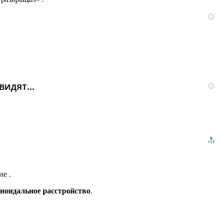
i
идят...
i
е .
ноидальное расстройство
.