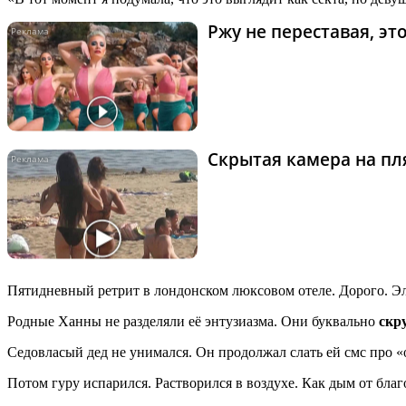
Ржу не переставая, э
Скрытая камера на пля
Пятидневный ретрит в лондонском люксовом отеле. Дорого. Эл
Родные Ханны не разделяли её энтузиазма. Они буквально
скр
Седовласый дед не унимался. Он продолжал слать ей смс про «
Потом гуру испарился. Растворился в воздухе. Как дым от бла