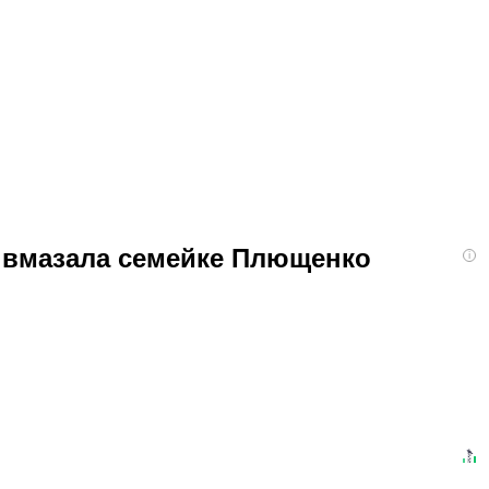
я вмазала семейке Плющенко
i