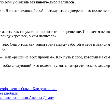
ную земную жизнь
без какого-либо велнесса
.
и. Я не занимаюсь йогой, потому что не уверена, что после не 
имается как по умолчанию позитивное решение. И кажется легко 
ройду через всё, о чём написала».
зло. Она о том, как тонка грань между заботой о себе и завис
вку.
». Как «решение всех проблем». Как путь к себе, который на сам
А чтобы следующий, кто полезет гуглить «энергетического хиллер
преображения Ольги Картунковой»
невзлюбили»
овенное интервью Алексы Деми»