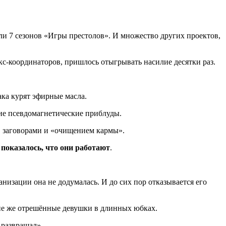
ли 7 сезонов «Игры престолов». И множество других проектов,
екс-координаторов, пришлось отыгрывать насилие десятки раз.
ака курят эфирные масла.
чие псевдомагнетические приблуды.
, заговорами и «очищением кармы».
й
показалось, что они работают
.
анизации она не додумалась. И до сих пор отказывается его
кие же отрешённые девушки в длинных юбках.
 развращал» .