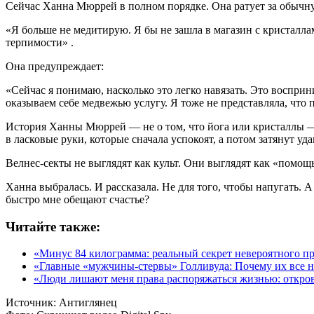
Сейчас Ханна Мюррей в полном порядке. Она ратует за обыч
«Я больше не медитирую. Я бы не зашла в магазин с кристаллам
терпимости» .
Она предупреждает:
«Сейчас я понимаю, насколько это легко навязать. Это восприн
оказываем себе медвежью услугу. Я тоже не представляла, что п
История Ханны Мюррей — не о том, что йога или кристаллы — 
в ласковые руки, которые сначала успокоят, а потом затянут уда
Велнес-секты не выглядят как культ. Они выглядят как «помощь
Ханна выбралась. И рассказала. Не для того, чтобы напугать. 
быстро мне обещают счастье?
Читайте также:
«Минус 84 килограмма: реальный секрет невероятного 
«Главные «мужчины-стервы» Голливуда: Почему их все 
«Люди лишают меня права распоряжаться жизнью: откр
Источник:
Антиглянец