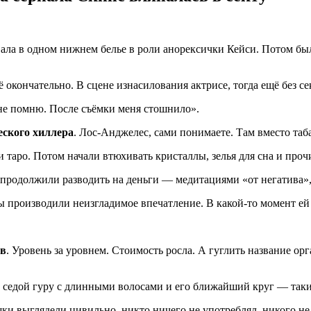
вала в одном нижнем белье в роли анорексички Кейси. Потом бы
 окончательно. В сцене изнасилования актрисе, тогда ещё без с
е не помню. После съёмки меня стошнило».
еского хиллера
. Лос-Анджелес, сами понимаете. Там вместо таб
 таро. Потом начали втюхивать кристаллы, зелья для сна и про
у продолжили разводить на деньги — медитациями «от негатива»
ы производили неизгладимое впечатление. В какой-то момент е
ов
. Уровень за уровнем. Стоимость росла. А гуглить название орг
ал седой гуру с длинными волосами и его ближайший круг — та
ушки выглядели цивильно, никто ничего не употреблял, никого не