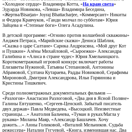
«Холодное сердце» Владимира Котта, «
На краю света
»
Эдуарда Новикова, «Левша» Владимира Беседина,
«Жертва/Bisarjan» Joyraj Bhattacharjee, «Коммерсант» Никиты
и Федора Кравчуков, «Ганди молчал по субботам» Юрия
Зайцева и «Степные боги» Олега Асадулина.
В детской программе: «Огниво против волшебной скважины»
Анджея Петраса, «Марийские сказки» Дениса Шаблия,
«Сказка о царе Салтане» Сарика Андреасяна, «Мой друг Кот
и Пушкин» Алёны Михайловой, «Сыроежки» Александра
Галибина и «Алиса в стране чудес» Юрия Хмельницкого.
Короткометражный игровой конкурс включает работы
Елизаветы Нужиной, Татьяны Степановой, Антонины
Абрамовой, Султана Кутараева, Радды Новиковой, Серафимы
Мироновой, Дмитрия Александрова, Ильи Горяинова и
Кристины Тишкевич.
Среди полнометражных документальных фильмов —
«Разлогов» Анастасии Разлоговой, «Два дня в Ясной Поляне»
Галины Евтушенко, «Сергеев-Ценский. Забытый писатель
двух держав» Павла Медведева, «Высоцкий. Неизвестные
страницы…» Анатолия Бальчева, «Туман в руках/Магла у
рукама» Миланы Маяр, «Александр Башлачев. Хочу
дожить…» Анны Голиковой, «Виталий Мельников. Судьба
режиссера» Наталии Гугуевой, «Книга, изменившая нас. Два