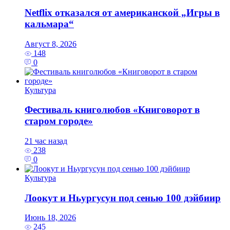
Netflix отказался от американской „Игры в
кальмара“
Август 8, 2026
148
0
Культура
Фестиваль книголюбов «Книговорот в
старом городе»
21 час назад
238
0
Культура
Лоокут и Ньургусун под сенью 100 дэйбиир
Июнь 18, 2026
245