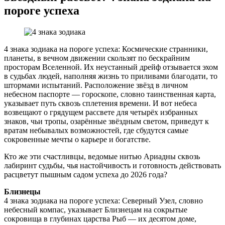
пороге успеха
4 знака зодиака на пороге успеха: Космические странники,
планеты, в вечном движении скользят по бескрайним
просторам Вселенной. Их неустанный дрейф отзывается эхом
в судьбах людей, наполняя жизнь то приливами благодати, то
штормами испытаний. Расположение звёзд в личном
небесном паспорте — гороскопе, словно таинственная карта,
указывает путь сквозь сплетения времени. И вот небеса
возвещают о грядущем рассвете для четырёх избранных
знаков, чьи тропы, озарённые звёздным светом, приведут к
вратам небывалых возможностей, где сбудутся самые
сокровенные мечты о карьере и богатстве.
Кто же эти счастливцы, ведомые нитью Ариадны сквозь
лабиринт судьбы, чья настойчивость и готовность действовать
расцветут пышным садом успеха до 2026 года?
Близнецы
4 знака зодиака на пороге успеха: Северный Узел, словно
небесный компас, указывает Близнецам на сокрытые
сокровища в глубинах царства Рыб — их десятом доме,