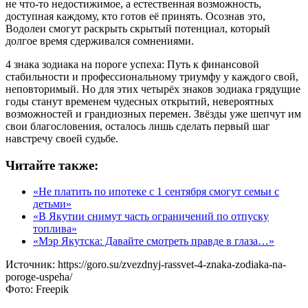
не что-то недостижимое, а естественная возможность,
доступная каждому, кто готов её принять. Осознав это,
Водолеи смогут раскрыть скрытый потенциал, который
долгое время сдерживался сомнениями.
4 знака зодиака на пороге успеха: Путь к финансовой
стабильности и профессиональному триумфу у каждого свой,
неповторимый. Но для этих четырёх знаков зодиака грядущие
годы станут временем чудесных открытий, невероятных
возможностей и грандиозных перемен. Звёзды уже шепчут им
свои благословения, осталось лишь сделать первый шаг
навстречу своей судьбе.
Читайте также:
«Не платить по ипотеке с 1 сентября смогут семьи с
детьми»
«В Якутии снимут часть ограничений по отпуску
топлива»
«Мэр Якутска: Давайте смотреть правде в глаза…»
Источник:
https://goro.su/zvezdnyj-rassvet-4-znaka-zodiaka-na-
poroge-uspeha/
Фото:
Freepik