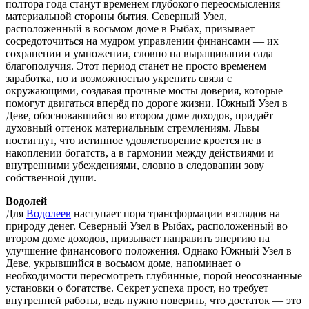
полтора года станут временем глубокого переосмысления
материальной стороны бытия. Северный Узел,
расположенный в восьмом доме в Рыбах, призывает
сосредоточиться на мудром управлении финансами — их
сохранении и умножении, словно на выращивании сада
благополучия. Этот период станет не просто временем
заработка, но и возможностью укрепить связи с
окружающими, создавая прочные мосты доверия, которые
помогут двигаться вперёд по дороге жизни. Южный Узел в
Деве, обосновавшийся во втором доме доходов, придаёт
духовный оттенок материальным стремлениям. Львы
постигнут, что истинное удовлетворение кроется не в
накоплении богатств, а в гармонии между действиями и
внутренними убеждениями, словно в следовании зову
собственной души.
Водолей
Для
Водолеев
наступает пора трансформации взглядов на
природу денег. Северный Узел в Рыбах, расположенный во
втором доме доходов, призывает направить энергию на
улучшение финансового положения. Однако Южный Узел в
Деве, укрывшийся в восьмом доме, напоминает о
необходимости пересмотреть глубинные, порой неосознанные
установки о богатстве. Секрет успеха прост, но требует
внутренней работы, ведь нужно поверить, что достаток — это