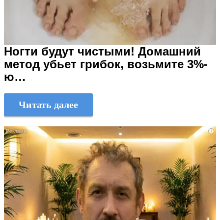
Ногти будут чистыми! Домашний
метод убьет грибок, возьмите 3%-
ю…
Читать далее
i