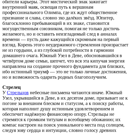
обители карьеры. Этот мистический знак зажигает
внутренний маяк, освещая путь к вершинам
профессионального Олимпа, где их ждут общественное
признание и слава, словно эхо далёких звёзд. Юпитер,
благосклонно пребывающий в их знаке, становится
могущественным союзником, помогая не только достичь
желаемого, но и оставить неизгладимый след в анналах
времени — пусть даже кажущийся скромным на первый
взгляд. Корень этого неудержимого стремления произрастает
не из гордыни, а из глубокой потребности в гармонии
домашнего очага. Южный Узел в Деве, обосновавшийся в
четвёртом доме семьи, шепчет, что вся эта кипучая энергия
направлена на создание прочного фундамента для близких,
ибо истинный триумф — это не только личные достижения,
но и возможность одарить родных благополучием.
Стрелец
У
Стрельцов
небесные письмена читаются иначе. Южный
Узел, укрывшийся в Деве, в их десятом доме, призывает не к
погоне за внешним блеском и статусом, а к поиску работы,
которая наполнит душу истинным удовлетворением и
обеспечит надёжную финансовую опору. Стрельцы не
стремятся к громким титулам и всеобщему обожанию; их
компас настроен на поиск уникального места под солнцем,
следуя зову сердца и интуиции, словно голосу древних