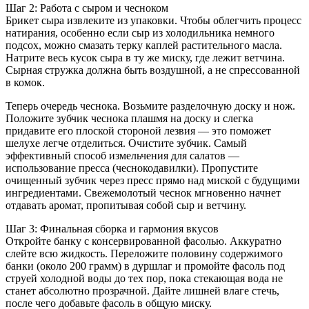
Шаг 2: Работа с сыром и чесноком
Брикет сыра извлеките из упаковки. Чтобы облегчить процесс
натирания, особенно если сыр из холодильника немного
подсох, можно смазать терку каплей растительного масла.
Натрите весь кусок сыра в ту же миску, где лежит ветчина.
Сырная стружка должна быть воздушной, а не спрессованной
в комок.
Теперь очередь чеснока. Возьмите разделочную доску и нож.
Положите зубчик чеснока плашмя на доску и слегка
придавите его плоской стороной лезвия — это поможет
шелухе легче отделиться. Очистите зубчик. Самый
эффективный способ измельчения для салатов —
использование пресса (чеснокодавилки). Пропустите
очищенный зубчик через пресс прямо над миской с будущими
ингредиентами. Свежемолотый чеснок мгновенно начнет
отдавать аромат, пропитывая собой сыр и ветчину.
Шаг 3: Финальная сборка и гармония вкусов
Откройте банку с консервированной фасолью. Аккуратно
слейте всю жидкость. Переложите половину содержимого
банки (около 200 грамм) в дуршлаг и промойте фасоль под
струей холодной воды до тех пор, пока стекающая вода не
станет абсолютно прозрачной. Дайте лишней влаге стечь,
после чего добавьте фасоль в общую миску.