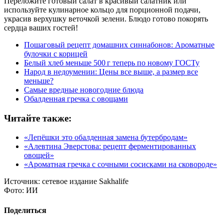
Переложите готовый салат в красивый салатник или
используйте кулинарное кольцо для порционной подачи,
украсив верхушку веточкой зелени. Блюдо готово покорять
сердца ваших гостей!
Пошаговый рецепт домашних синнабонов: Ароматные
булочки с корицей
Белый хлеб меньше 500 г теперь по новому ГОСТу
Народ в недоумении: Цены все выше, а размер все
меньше?
Самые вредные новогодние блюда
Обалденная гречка с овощами
Читайте также:
«Лепёшки это обалденная замена бутербродам»
«Алевтина Эверстова: рецепт ферментированных
овощей»
«Ароматная гречка с сочными сосисками на сковороде»
Источник:
сетевое издание Sakhalife
Фото:
ИИ
Поделиться