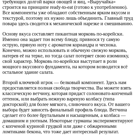
требующих долгой варки овощей и яиц, «Выручайка»
строится на принципе ready-to-eat (готово к употреблению).
Все компоненты уже обладают собственным ярким вкусом и
текстурой, поэтому их нужно лишь объединить. Главный труд
повара здесь сводится к механической нарезке и смешиванию.
Основу вкуса составляет пикантная морковь по-корейски.
Именно она задает тон всему блюду, привнося ту самую
острую, пряную ноту с ароматом кориандра и чеснока.
Конечно, можно использовать и обычную свежую морковь,
натерев её на терке, но тогда салат потеряет свою изюминку,
свой характер. Морковь по-корейски выступает в роли
мощного вкусового фундамента, на котором возводится всё
остальное здание салата.
Второй ключевой игрок — белковый компонент. Здесь нам
предоставляется полная свобода творчества. Вы можете взять
классическую ветчину, которая придаст солоновато-копченый
оттенок, или выбрать нежную вареную колбасу (типа
докторской) для более мягкого, сливочного вкуса. От вашего
выбора будет зависеть финальный профиль блюда. Ветчина
сделает его более брутальным и насыщенным, а колбаса —
домашним и уютным. Некоторые гурманы экспериментируют
с копченой куриной грудкой или даже с обжаренными
ломтиками бекона, что тоже дает интересный результат.