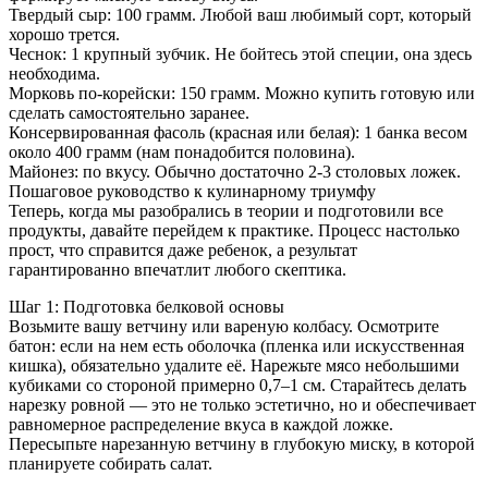
Твердый сыр: 100 грамм. Любой ваш любимый сорт, который
хорошо трется.
Чеснок: 1 крупный зубчик. Не бойтесь этой специи, она здесь
необходима.
Морковь по-корейски: 150 грамм. Можно купить готовую или
сделать самостоятельно заранее.
Консервированная фасоль (красная или белая): 1 банка весом
около 400 грамм (нам понадобится половина).
Майонез: по вкусу. Обычно достаточно 2-3 столовых ложек.
Пошаговое руководство к кулинарному триумфу
Теперь, когда мы разобрались в теории и подготовили все
продукты, давайте перейдем к практике. Процесс настолько
прост, что справится даже ребенок, а результат
гарантированно впечатлит любого скептика.
Шаг 1: Подготовка белковой основы
Возьмите вашу ветчину или вареную колбасу. Осмотрите
батон: если на нем есть оболочка (пленка или искусственная
кишка), обязательно удалите её. Нарежьте мясо небольшими
кубиками со стороной примерно 0,7–1 см. Старайтесь делать
нарезку ровной — это не только эстетично, но и обеспечивает
равномерное распределение вкуса в каждой ложке.
Пересыпьте нарезанную ветчину в глубокую миску, в которой
планируете собирать салат.