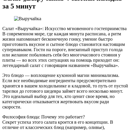
за 5 минут
Салат «Выручайка»: Искусство мгновенного гостеприимства
В современном мире, где каждая минута расписана, а ритм
жизни напоминает бесконечную гонку, умение быстро
приготовить вкусное и сытное блюдо становится настоящим
супернавыком. Гости на пороге, внезапный приступ голода
или желание побаловать себя без многочасового стояния у
плиты — во всех этих ситуациях на помощь приходит он:
легендарный салат с говорящим названием «Выручайка».
Это блюдо — воплощение кухонной магии минимализма.
Если все необходимые ингредиенты предусмотрительно
хранятся в вашем холодильнике и кладовой, то путь от пустой
тарелки до готового шедевра займет всего несколько минут.
Это идеальный выбор для тех, кто ценит свое время, но
категорически отказывается жертвовать вкусом ради
скорости.
Философия блюда: Почему это работает?
Секрет успеха этого салата кроется в его концепции. В
отличие от классических блюд (например, оливье),