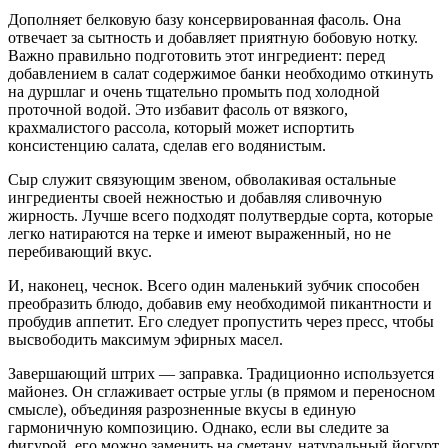
Дополняет белковую базу консервированная фасоль. Она
отвечает за сытность и добавляет приятную бобовую нотку.
Важно правильно подготовить этот ингредиент: перед
добавлением в салат содержимое банки необходимо откинуть
на дуршлаг и очень тщательно промыть под холодной
проточной водой. Это избавит фасоль от вязкого,
крахмалистого рассола, который может испортить
консистенцию салата, сделав его водянистым.
Сыр служит связующим звеном, обволакивая остальные
ингредиенты своей нежностью и добавляя сливочную
жирность. Лучше всего подходят полутвердые сорта, которые
легко натираются на терке и имеют выраженный, но не
перебивающий вкус.
И, наконец, чеснок. Всего один маленький зубчик способен
преобразить блюдо, добавив ему необходимой пикантности и
пробудив аппетит. Его следует пропустить через пресс, чтобы
высвободить максимум эфирных масел.
Завершающий штрих — заправка. Традиционно используется
майонез. Он сглаживает острые углы (в прямом и переносном
смысле), объединяя разрозненные вкусы в единую
гармоничную композицию. Однако, если вы следите за
фигурой, его можно заменить на сметану, натуральный йогурт