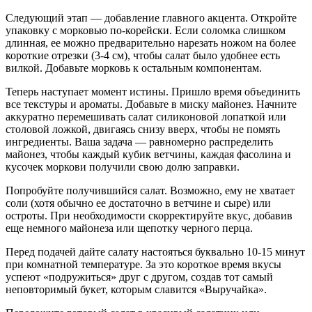
Следующий этап — добавление главного акцента. Откройте
упаковку с морковью по-корейски. Если соломка слишком
длинная, ее можно предварительно нарезать ножом на более
короткие отрезки (3-4 см), чтобы салат было удобнее есть
вилкой. Добавьте морковь к остальным компонентам.
Теперь наступает момент истины. Пришло время объединить
все текстуры и ароматы. Добавьте в миску майонез. Начните
аккуратно перемешивать салат силиконовой лопаткой или
столовой ложкой, двигаясь снизу вверх, чтобы не помять
ингредиенты. Ваша задача — равномерно распределить
майонез, чтобы каждый кубик ветчины, каждая фасолина и
кусочек моркови получили свою долю заправки.
Попробуйте получившийся салат. Возможно, ему не хватает
соли (хотя обычно ее достаточно в ветчине и сыре) или
остроты. При необходимости скорректируйте вкус, добавив
еще немного майонеза или щепотку черного перца.
Перед подачей дайте салату настояться буквально 10-15 минут
при комнатной температуре. За это короткое время вкусы
успеют «подружиться» друг с другом, создав тот самый
неповторимый букет, которым славится «Выручайка».