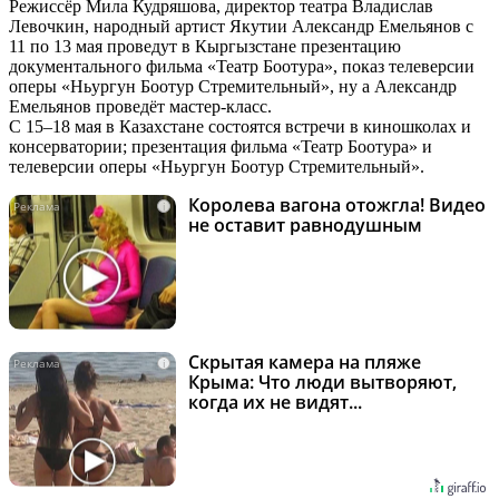
Режиссёр Мила Кудряшова, директор театра Владислав
Левочкин, народный артист Якутии Александр Емельянов с
11 по 13 мая проведут в Кыргызстане презентацию
документального фильма «Театр Боотура», показ телеверсии
оперы «Ньургун Боотур Стремительный», ну а Александр
Емельянов проведёт мастер-класс.
С 15–18 мая в Казахстане состоятся встречи в киношколах и
консерватории; презентация фильма «Театр Боотура» и
телеверсии оперы «Ньургун Боотур Стремительный».
Королева вагона отожгла! Видео
i
не оставит равнодушным
Скрытая камера на пляже
i
Крыма: Что люди вытворяют,
когда их не видят...