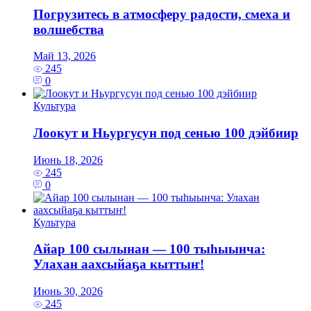
Погрузитесь в атмосферу радости, смеха и
волшебства
Май 13, 2026
245
0
Культура
Лоокут и Ньургусун под сенью 100 дэйбиир
Июнь 18, 2026
245
0
Культура
Айар 100 сылынан — 100 тыһыынча:
Улахан аахсыйаҕа кыттыҥ!
Июнь 30, 2026
245