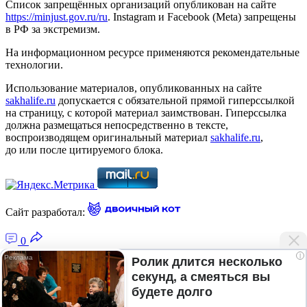
Список запрещённых организаций опубликован на сайте
https://minjust.gov.ru/ru
. Instagram и Facebook (Metа) запрещены
в РФ за экстремизм.
На информационном ресурсе применяются рекомендательные
технологии.
Использование материалов, опубликованных на сайте
sakhalife.ru
допускается с обязательной прямой гиперссылкой
на страницу, с которой материал заимствован. Гиперссылка
должна размещаться непосредственно в тексте,
воспроизводящем оригинальный материал
sakhalife.ru
,
до или после цитируемого блока.
Сайт разработал:
0
i
Ролик длится несколько
секунд, а смеяться вы
Главная — Новости Якутии и мира
будете долго
Лента новостей