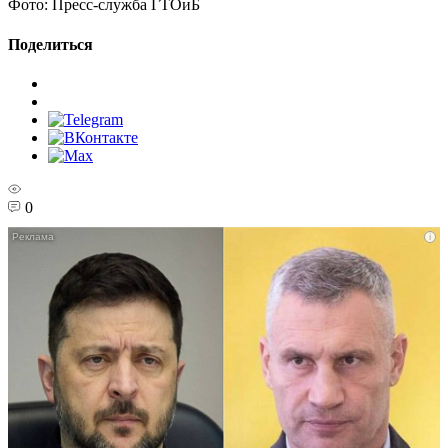
Фото:
Пресс-служба ГТОиБ
Поделиться
0
i