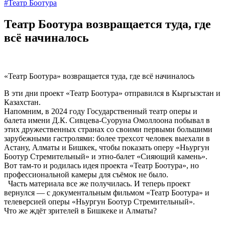
#Театр Боотура
Театр Боотура возвращается туда, где
всё начиналось
«Театр Боотура» возвращается туда, где всё начиналось
В эти дни проект «Театр Боотура» отправился в Кыргызстан и
Казахстан.
Напомним, в 2024 году Государственный театр оперы и
балета имени Д.К. Сивцева-Суоруна Омоллоона побывал в
этих дружественных странах со своими первыми большими
зарубежными гастролями: более трехсот человек выехали в
Астану, Алматы и Бишкек, чтобы показать оперу «Ньургун
Боотур Стремительный» и этно-балет «Сияющий камень».
Вот там-то и родилась идея проекта «Театр Боотура», но
профессиональной камеры для съёмок не было.
Часть материала все же получилась. И теперь проект
вернулся — с документальным фильмом «Театр Боотура» и
телеверсией оперы «Ньургун Боотур Стремительный».
Что же ждёт зрителей в Бишкеке и Алматы?