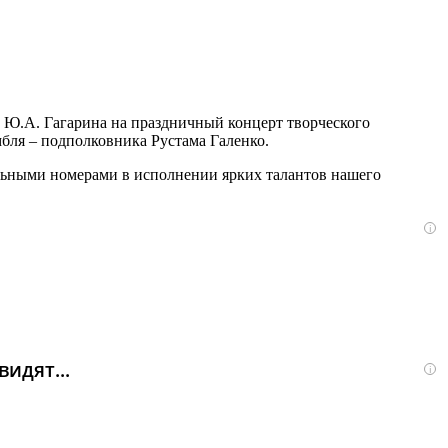
. Ю.А. Гагарина на праздничный концерт творческого
бля – подполковника Рустама Галенко.
альными номерами в исполнении ярких талантов нашего
i
идят...
i