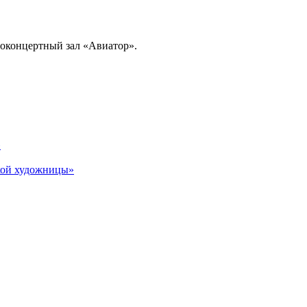
иноконцертный зал «Авиатор».
»
кой художницы»