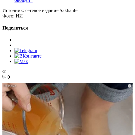
овощей»
Источник:
сетевое издание Sakhalife
Фото:
ИИ
Поделиться
0
i