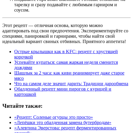
тарелку и сразу подавайте с любимым гарниром и
соусом.
Этот рецепт — отличная основа, которую можно
адаптировать под свои предпочтения. Экспериментируйте со
специями, панировкой и гарнирами, чтобы найти свой
идеальный вариант свиных отбивных. Приятного аппетита!
Острые крылышки как в KFC: рецепт с хрустящей
корочкой
Успевайте купаться: самая жаркая неделя сменится
дождями
Шашлык за 2 часа: как киви реанимирует даже старое
мясо
Что на самом деле значит дарить: Традиции дарообмена
Обалденный рецепт мини пирогов с курицей и
картошкой
Читайте также:
«Рецепт: Соленые огурцы это просто»
«Лепёшки это обалденная замена бутербродам»
«Алевтина Эверстова: рецепт ферментированных