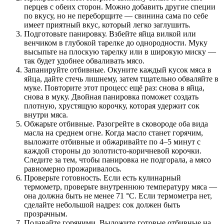
перцев с обеих сторон. Можно добавить другие специи
по вкусу, но не переборщите — свинина сама по себе
имеет приятный вкус, который легко заглушить.
Подготовьте панировку. Взбейте яйца вилкой или
венчиком в глубокой тарелке до однородности. Муку
высыпьте на плоскую тарелку или в широкую миску —
так будет удобнее обваливать мясо.
Запанируйте отбивные. Окуните каждый кусок мяса в
яйца, дайте стечь лишнему, затем тщательно обваляйте в
муке. Повторите этот процесс ещё раз: снова в яйца,
снова в муку. Двойная панировка поможет создать
плотную, хрустящую корочку, которая удержит сок
внутри мяса.
Обжарьте отбивные. Разогрейте в сковороде оба вида
масла на среднем огне. Когда масло станет горячим,
выложите отбивные и обжаривайте по 4–5 минут с
каждой стороны до золотисто‑коричневой корочки.
Следите за тем, чтобы панировка не подгорала, а мясо
равномерно прожаривалось.
Проверьте готовность. Если есть кулинарный
термометр, проверьте внутреннюю температуру мяса —
она должна быть не менее 71 °C. Если термометра нет,
сделайте небольшой надрез: сок должен быть
прозрачным.
Подавайте горячими. Выложите готовые отбивные на