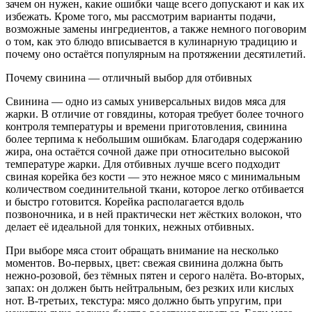
зачем он нужен, какие ошибки чаще всего допускают и как их
избежать. Кроме того, мы рассмотрим варианты подачи,
возможные замены ингредиентов, а также немного поговорим
о том, как это блюдо вписывается в кулинарную традицию и
почему оно остаётся популярным на протяжении десятилетий.
Почему свинина — отличный выбор для отбивных
Свинина — одно из самых универсальных видов мяса для
жарки. В отличие от говядины, которая требует более точного
контроля температуры и времени приготовления, свинина
более терпима к небольшим ошибкам. Благодаря содержанию
жира, она остаётся сочной даже при относительно высокой
температуре жарки. Для отбивных лучше всего подходит
свиная корейка без кости — это нежное мясо с минимальным
количеством соединительной ткани, которое легко отбивается
и быстро готовится. Корейка располагается вдоль
позвоночника, и в ней практически нет жёстких волокон, что
делает её идеальной для тонких, нежных отбивных.
При выборе мяса стоит обращать внимание на несколько
моментов. Во‑первых, цвет: свежая свинина должна быть
нежно‑розовой, без тёмных пятен и серого налёта. Во‑вторых,
запах: он должен быть нейтральным, без резких или кислых
нот. В‑третьих, текстура: мясо должно быть упругим, при