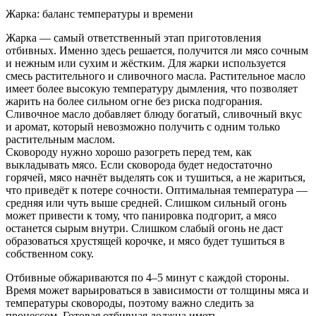
Жарка: баланс температуры и времени
Жарка — самый ответственный этап приготовления
отбивных. Именно здесь решается, получится ли мясо сочным
и нежным или сухим и жёстким. Для жарки используется
смесь растительного и сливочного масла. Растительное масло
имеет более высокую температуру дымления, что позволяет
жарить на более сильном огне без риска подгорания.
Сливочное масло добавляет блюду богатый, сливочный вкус
и аромат, который невозможно получить с одним только
растительным маслом.
Сковороду нужно хорошо разогреть перед тем, как
выкладывать мясо. Если сковорода будет недостаточно
горячей, мясо начнёт выделять сок и тушиться, а не жариться,
что приведёт к потере сочности. Оптимальная температура —
средняя или чуть выше средней. Слишком сильный огонь
может привести к тому, что панировка подгорит, а мясо
останется сырым внутри. Слишком слабый огонь не даст
образоваться хрустящей корочке, и мясо будет тушиться в
собственном соку.
Отбивные обжариваются по 4–5 минут с каждой стороны.
Время может варьироваться в зависимости от толщины мяса и
температуры сковороды, поэтому важно следить за
процессом. Готовая отбивная должна иметь