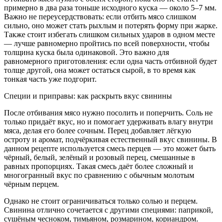
примерно в два раза тоньше исходного куска — около 5–7 мм.
Важно не переусердствовать: если отбить мясо слишком
сильно, оно может стать рыхлым и потерять форму при жарке.
Также стоит избегать слишком сильных ударов в одном месте
— лучше равномерно пройтись по всей поверхности, чтобы
толщина куска была одинаковой. Это важно для
равномерного приготовления: если одна часть отбивной будет
толще другой, она может остаться сырой, в то время как
тонкая часть уже подгорит.
Специи и приправы: как раскрыть вкус свинины
После отбивания мясо нужно посолить и поперчить. Соль не
только придаёт вкус, но и помогает удерживать влагу внутри
мяса, делая его более сочным. Перец добавляет лёгкую
остроту и аромат, подчёркивая естественный вкус свинины. В
данном рецепте используется смесь перцев — это может быть
чёрный, белый, зелёный и розовый перец, смешанные в
равных пропорциях. Такая смесь даёт более сложный и
многогранный вкус по сравнению с обычным молотым
чёрным перцем.
Однако не стоит ограничиваться только солью и перцем.
Свинина отлично сочетается с другими специями: паприкой,
сушёным чесноком, тимьяном, розмарином, кориандром.