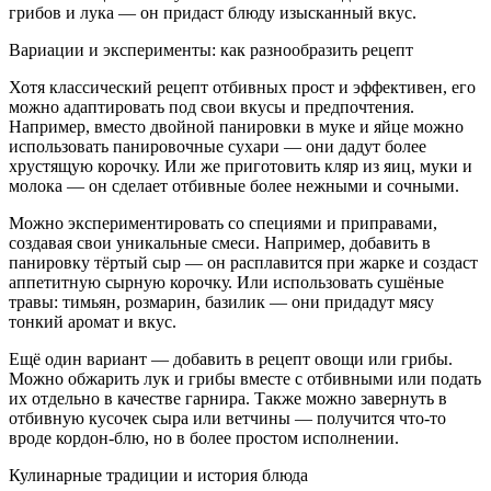
грибов и лука — он придаст блюду изысканный вкус.
Вариации и эксперименты: как разнообразить рецепт
Хотя классический рецепт отбивных прост и эффективен, его
можно адаптировать под свои вкусы и предпочтения.
Например, вместо двойной панировки в муке и яйце можно
использовать панировочные сухари — они дадут более
хрустящую корочку. Или же приготовить кляр из яиц, муки и
молока — он сделает отбивные более нежными и сочными.
Можно экспериментировать со специями и приправами,
создавая свои уникальные смеси. Например, добавить в
панировку тёртый сыр — он расплавится при жарке и создаст
аппетитную сырную корочку. Или использовать сушёные
травы: тимьян, розмарин, базилик — они придадут мясу
тонкий аромат и вкус.
Ещё один вариант — добавить в рецепт овощи или грибы.
Можно обжарить лук и грибы вместе с отбивными или подать
их отдельно в качестве гарнира. Также можно завернуть в
отбивную кусочек сыра или ветчины — получится что‑то
вроде кордон‑блю, но в более простом исполнении.
Кулинарные традиции и история блюда