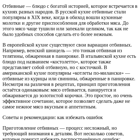
Отбивные — блюдо с богатой историей, которое встречается в
кухнях разных народов. В русской кухне отбивные стали
популярны в XIX веке, когда в обиход вошли кухонные
молотки и другие приспособления для обработки мяса. До
этого мясо чаще тушили или запекали целиком, так как не
было удобных способов сделать его более нежным.
В европейской кухне существуют свои вариации отбивных.
Например, венский шницель — это тонкая отбивная из
телятины, обжаренная в панировке. В итальянской кухне есть
блюдо под названием «костолетто», которое также
представляет собой отбивную, но с косточкой. В
американской кухне популярны «котлеты по‑милански» —
отбивные из курицы или свинины, обжаренные в панировке.
Несмотря на различия в рецептах, принцип приготовления
остаётся одинаковым: мясо отбивается, панируется и
обжаривается до золотистой корочки. Это простое, но очень
эффективное сочетание, которое позволяет сделать даже не
самое нежное мясо вкусным и аппетитным.
Советы и рекомендации: как избежать ошибок
Приготовление отбивных — процесс несложный, но
требующий внимания к деталям. Вот несколько советов,
которые помогут избежать распространённых ошибок: