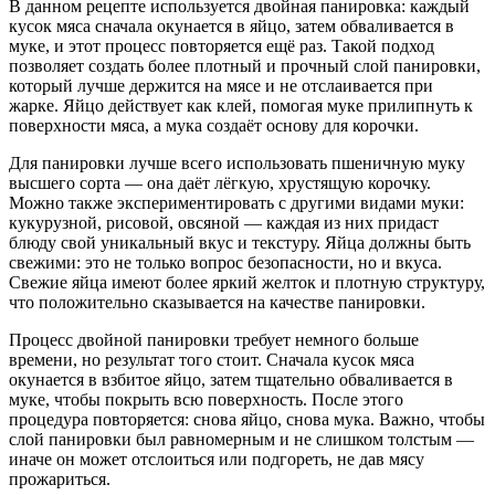
В данном рецепте используется двойная панировка: каждый
кусок мяса сначала окунается в яйцо, затем обваливается в
муке, и этот процесс повторяется ещё раз. Такой подход
позволяет создать более плотный и прочный слой панировки,
который лучше держится на мясе и не отслаивается при
жарке. Яйцо действует как клей, помогая муке прилипнуть к
поверхности мяса, а мука создаёт основу для корочки.
Для панировки лучше всего использовать пшеничную муку
высшего сорта — она даёт лёгкую, хрустящую корочку.
Можно также экспериментировать с другими видами муки:
кукурузной, рисовой, овсяной — каждая из них придаст
блюду свой уникальный вкус и текстуру. Яйца должны быть
свежими: это не только вопрос безопасности, но и вкуса.
Свежие яйца имеют более яркий желток и плотную структуру,
что положительно сказывается на качестве панировки.
Процесс двойной панировки требует немного больше
времени, но результат того стоит. Сначала кусок мяса
окунается в взбитое яйцо, затем тщательно обваливается в
муке, чтобы покрыть всю поверхность. После этого
процедура повторяется: снова яйцо, снова мука. Важно, чтобы
слой панировки был равномерным и не слишком толстым —
иначе он может отслоиться или подгореть, не дав мясу
прожариться.