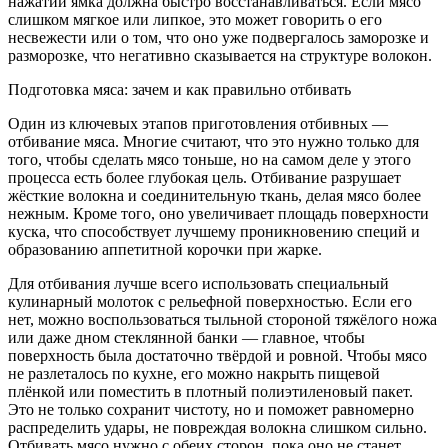
нажатии ямка должна быстро восстанавливаться. Если мясо
слишком мягкое или липкое, это может говорить о его
несвежести или о том, что оно уже подвергалось заморозке и
разморозке, что негативно сказывается на структуре волокон.
Подготовка мяса: зачем и как правильно отбивать
Один из ключевых этапов приготовления отбивных —
отбивание мяса. Многие считают, что это нужно только для
того, чтобы сделать мясо тоньше, но на самом деле у этого
процесса есть более глубокая цель. Отбивание разрушает
жёсткие волокна и соединительную ткань, делая мясо более
нежным. Кроме того, оно увеличивает площадь поверхности
куска, что способствует лучшему проникновению специй и
образованию аппетитной корочки при жарке.
Для отбивания лучше всего использовать специальный
кулинарный молоток с рельефной поверхностью. Если его
нет, можно воспользоваться тыльной стороной тяжёлого ножа
или даже дном стеклянной банки — главное, чтобы
поверхность была достаточно твёрдой и ровной. Чтобы мясо
не разлеталось по кухне, его можно накрыть пищевой
плёнкой или поместить в плотный полиэтиленовый пакет.
Это не только сохранит чистоту, но и поможет равномерно
распределить удары, не повреждая волокна слишком сильно.
Отбивать мясо нужно с обеих сторон, пока оно не станет