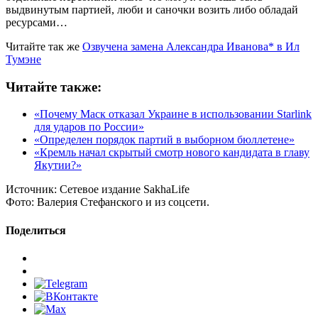
выдвинутым партией, люби и саночки возить либо обладай
ресурсами…
Читайте так же
Озвучена замена Александра Иванова* в Ил
Тумэне
Читайте также:
«Почему Маск отказал Украине в использовании Starlink
для ударов по России»
«Определен порядок партий в выборном бюллетене»
«Кремль начал скрытый смотр нового кандидата в главу
Якутии?»
Источник:
Сетевое издание SakhaLife
Фото:
Валерия Стефанского и из соцсети.
Поделиться