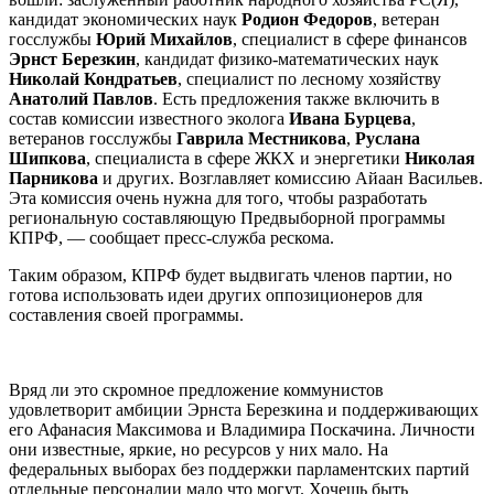
кандидат экономических наук
Родион Федоров
, ветеран
госслужбы
Юрий Михайлов
, специалист в сфере финансов
Эрнст Березкин
, кандидат физико-математических наук
Николай Кондратьев
, специалист по лесному хозяйству
Анатолий Павлов
. Есть предложения также включить в
состав комиссии известного эколога
Ивана Бурцева
,
ветеранов госслужбы
Гаврила Местникова
,
Руслана
Шипкова
, специалиста в сфере ЖКХ и энергетики
Николая
Парникова
и других. Возглавляет комиссию Айаан Васильев.
Эта комиссия очень нужна для того, чтобы разработать
региональную составляющую Предвыборной программы
КПРФ, — сообщает пресс-служба рескома.
Таким образом, КПРФ будет выдвигать членов партии, но
готова использовать идеи других оппозиционеров для
составления своей программы.
Вряд ли это скромное предложение коммунистов
удовлетворит амбиции Эрнста Березкина и поддерживающих
его Афанасия Максимова и Владимира Поскачина. Личности
они известные, яркие, но ресурсов у них мало. На
федеральных выборах без поддержки парламентских партий
отдельные персоналии мало что могут. Хочешь быть