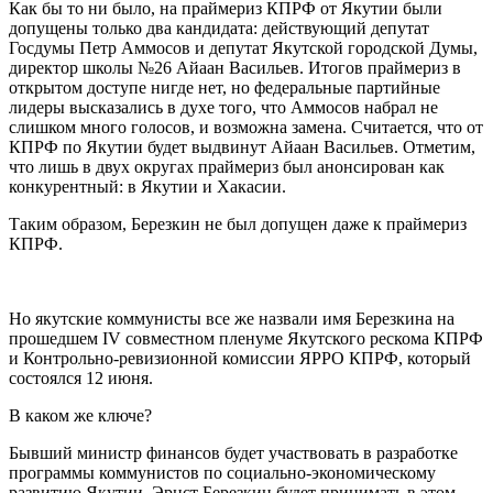
Как бы то ни было, на праймериз КПРФ от Якутии были
допущены только два кандидата: действующий депутат
Госдумы Петр Аммосов и депутат Якутской городской Думы,
директор школы №26 Айаан Васильев. Итогов праймериз в
открытом доступе нигде нет, но федеральные партийные
лидеры высказались в духе того, что Аммосов набрал не
слишком много голосов, и возможна замена. Считается, что от
КПРФ по Якутии будет выдвинут Айаан Васильев. Отметим,
что лишь в двух округах праймериз был анонсирован как
конкурентный: в Якутии и Хакасии.
Таким образом, Березкин не был допущен даже к праймериз
КПРФ.
Но якутские коммунисты все же назвали имя Березкина на
прошедшем IV совместном пленуме Якутского рескома КПРФ
и Контрольно-ревизионной комиссии ЯРРО КПРФ, который
состоялся 12 июня.
В каком же ключе?
Бывший министр финансов будет участвовать в разработке
программы коммунистов по социально-экономическому
развитию Якутии. Эрнст Березкин будет принимать в этом