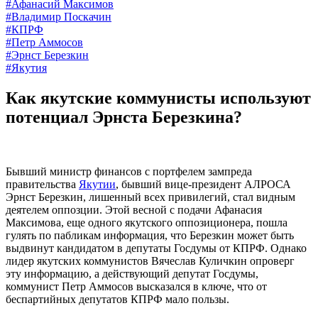
#Афанасий Максимов
#Владимир Поскачин
#КПРФ
#Петр Аммосов
#Эрнст Березкин
#Якутия
Как якутские коммунисты используют
потенциал Эрнста Березкина?
Бывший министр финансов с портфелем зампреда
правительства
Якутии
, бывший вице-президент АЛРОСА
Эрнст Березкин, лишенный всех привилегий, стал видным
деятелем оппозции. Этой весной с подачи Афанасия
Максимова, еще одного якутского оппозиционера, пошла
гулять по пабликам информация, что Березкин может быть
выдвинут кандидатом в депутаты Госдумы от КПРФ. Однако
лидер якутских коммунистов Вячеслав Куличкин опроверг
эту информацию, а действующий депутат Госдумы,
коммунист Петр Аммосов высказался в ключе, что от
беспартийных депутатов КПРФ мало пользы.