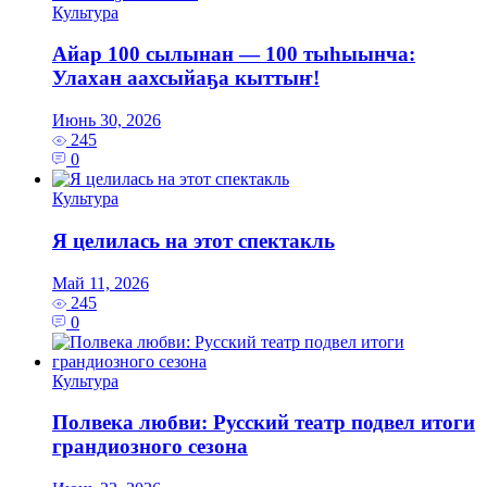
Культура
Айар 100 сылынан — 100 тыһыынча:
Улахан аахсыйаҕа кыттыҥ!
Июнь 30, 2026
245
0
Культура
Я целилась на этот спектакль
Май 11, 2026
245
0
Культура
Полвека любви: Русский театр подвел итоги
грандиозного сезона