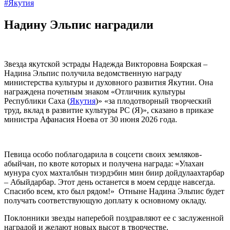
#Якутия
Надину Эльпис наградили
Звезда якутской эстрады Надежда Викторовна Боярская –
Надина Эльпис получила ведомственную награду
министерства культуры и духовного развития Якутии. Она
награждена почетным знаком «Отличник культуры
Республики Саха (
Якутия
)» «за плодотворный творческий
труд, вклад в развитие культуры РС (Я)», сказано в приказе
министра Афанасия Ноева от 30 июня 2026 года.
Певица особо поблагодарила в соцсети своих земляков-
абыйчан, по квоте которых и получена награда: «Улахан
мунура суох махталбын тиэрдэбин мин биир дойдулаахтарбар
– Абыйдарбар. Этот день останется в моем сердце навсегда.
Спасибо всем, кто был рядом!» Отныне Надина Эльпис будет
получать соответствующую доплату к основному окладу.
Поклонники звезды наперебой поздравляют ее с заслуженной
наградой и желают новых высот в творчестве.