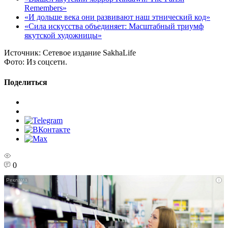
Remembers»
«И дольше века они развивают наш этнический код»
«Сила искусства объединяет: Масштабный триумф
якутской художницы»
Источник:
Сетевое издание SakhaLife
Фото:
Из соцсети.
Поделиться
0
i