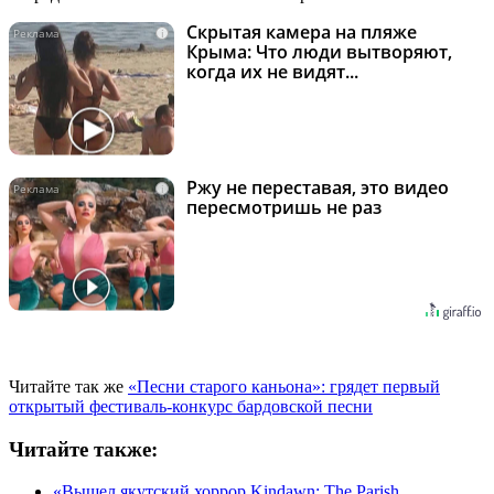
Скрытая камера на пляже
i
Крыма: Что люди вытворяют,
когда их не видят...
Ржу не переставая, это видео
i
пересмотришь не раз
Читайте так же
«Песни старого каньона»: грядет первый
открытый фестиваль-конкурс бардовской песни
Читайте также:
«Вышел якутский хоррор Kindawn: The Parish