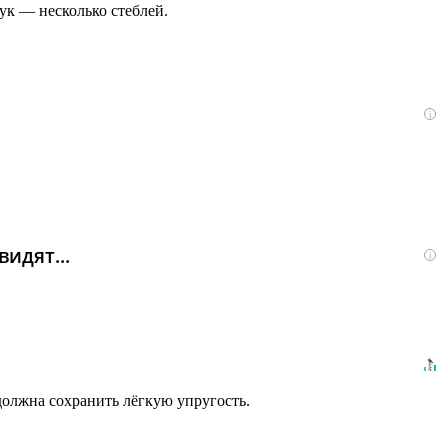
лук — несколько стеблей.
i
идят...
i
должна сохранить лёгкую упругость.