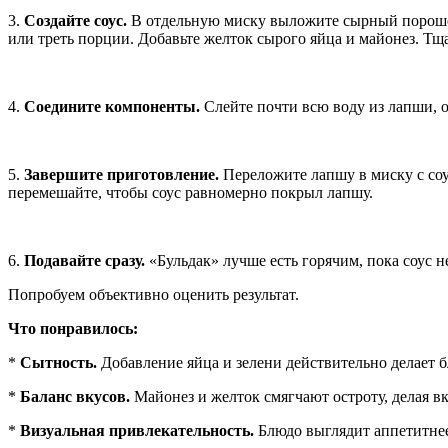
3.
Создайте соус.
В отдельную миску выложите сырный порошок 
или треть порции. Добавьте желток сырого яйца и майонез. Т
4.
Соедините компоненты.
Слейте почти всю воду из лапши, о
5.
Завершите приготовление.
Переложите лапшу в миску с соу
перемешайте, чтобы соус равномерно покрыл лапшу.
6.
Подавайте сразу.
«Бульдак» лучше есть горячим, пока соус 
Попробуем объективно оценить результат.
Что понравилось:
*
Сытность.
Добавление яйца и зелени действительно делает 
*
Баланс вкусов.
Майонез и желток смягчают остроту, делая в
*
Визуальная привлекательность.
Блюдо выглядит аппетитнее,