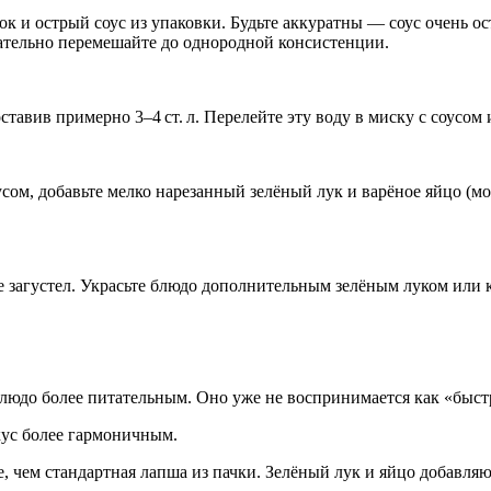
и острый соус из упаковки. Будьте аккуратны — соус очень ос
щательно перемешайте до однородной консистенции.
ставив примерно 3–4 ст. л. Перелейте эту воду в миску с соусо
сом, добавьте мелко нарезанный зелёный лук и варёное яйцо (м
не загустел. Украсьте блюдо дополнительным зелёным луком или
блюдо более питательным. Оно уже не воспринимается как «быст
кус более гармоничным.
 чем стандартная лапша из пачки. Зелёный лук и яйцо добавляю