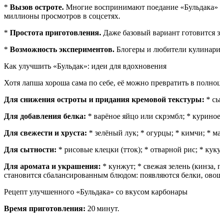
*
Вызов остроте.
Многие воспринимают поедание «Бульдака» к
миллионы просмотров в соцсетях.
*
Простота приготовления.
Даже базовый вариант готовится 
*
Возможность экспериментов.
Блогеры и любители кулинари
Как улучшить «Бульдак»: идеи для вдохновения
Хотя лапша хороша сама по себе, её можно превратить в пол
Для снижения остроты и придания кремовой текстуры:
* сы
Для добавления белка:
* варёное яйцо или скрэмбл; * куриное
Для свежести и хруста:
* зелёный лук; * огурцы; * кимчи; * 
Для сытности:
* рисовые клецки (тток); * отварной рис; * куку
Для аромата и украшения:
* кунжут; * свежая зелень (кинза,
становится сбалансированным блюдом: появляются белки, овощ
Рецепт улучшенного «Бульдака» со вкусом карбонары
Время приготовления:
20 минут.