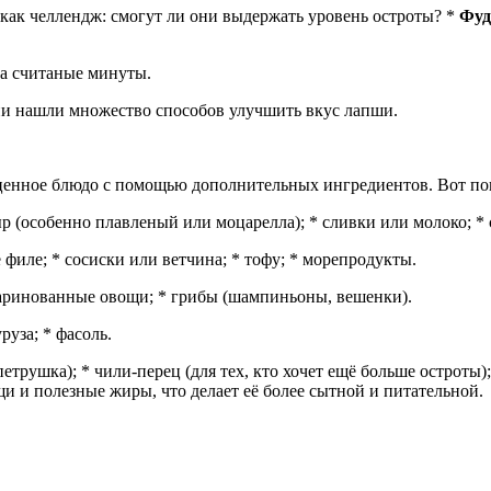
ак челлендж: смогут ли они выдержать уровень остроты? *
Фуд
за считаные минуты.
и нашли множество способов улучшить вкус лапши.
ноценное блюдо с помощью дополнительных ингредиентов. Вот п
р (особенно плавленый или моцарелла); * сливки или молоко; * 
 филе; * сосиски или ветчина; * тофу; * морепродукты.
маринованные овощи; * грибы (шампиньоны, вешенки).
руза; * фасоль.
 петрушка); * чили‑перец (для тех, кто хочет ещё больше остроты
и и полезные жиры, что делает её более сытной и питательной.