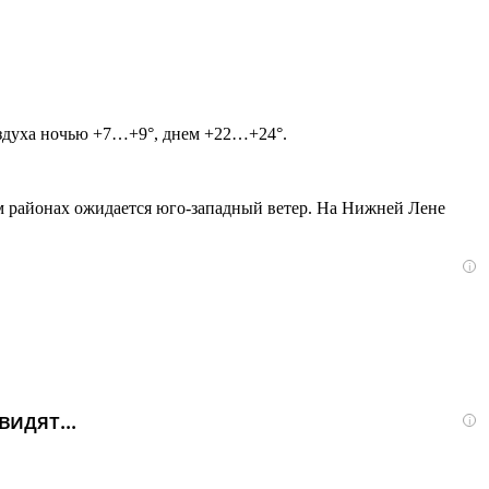
воздуха ночью +7…+9°, днем +22…+24°.
 районах ожидается юго-западный ветер. На Нижней Лене
i
идят...
i