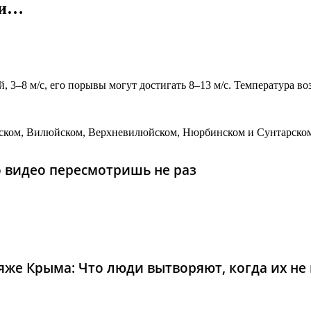
ди…
, 3–8 м/с, его порывы могут достигать 8–13 м/с. Температура 
нском, Вилюйском, Верхневилюйском, Нюрбинском и Сунтарском
то видео пересмотришь не раз
же Крыма: Что люди вытворяют, когда их не в