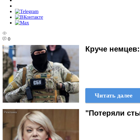
0
Круче немцев
Читать далее
"Потеряли сты