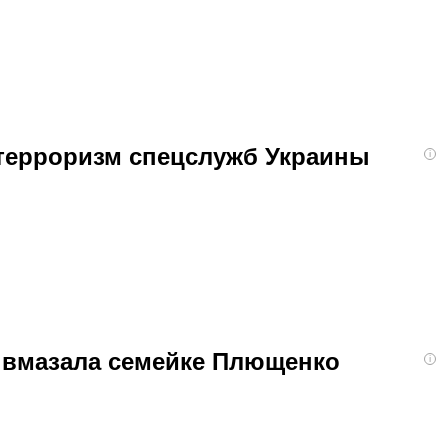
 терроризм спецслужб Украины
i
я вмазала семейке Плющенко
i