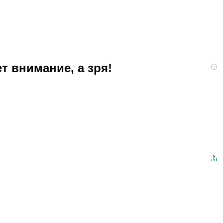
т внимание, а зря!
i