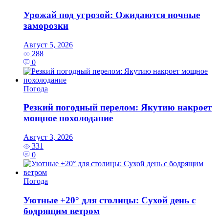
Урожай под угрозой: Ожидаются ночные
заморозки
Август 5, 2026
288
0
Погода
Резкий погодный перелом: Якутию накроет
мощное похолодание
Август 3, 2026
331
0
Погода
Уютные +20° для столицы: Сухой день с
бодрящим ветром