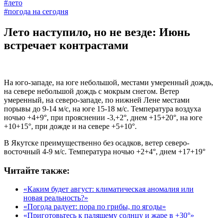
#лето
#погода на сегодня
Лето наступило, но не везде: Июнь
встречает контрастами
На юго-западе, на юге небольшой, местами умеренный дождь,
на севере небольшой дождь с мокрым снегом. Ветер
умеренный, на северо-западе, по нижней Лене местами
порывы до 9-14 м/с, на юге 15-18 м/с. Температура воздуха
ночью +4+9°, при прояснении -3,+2°, днем +15+20°, на юге
+10+15°, при дожде и на севере +5+10°.
В Якутске преимущественно без осадков, ветер северо-
восточный 4-9 м/с. Температура ночью +2+4°, днем +17+19°
Читайте также:
«Каким будет август: климатическая аномалия или
новая реальность?»
«Погода радует: пора по грибы, по ягоды»
«Приготовьтесь к палящему солнцу и жаре в +30°»