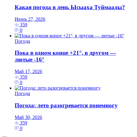
Какая погода в день Ысыаха Туймаады?
Июнь 27, 2026
359
0
Погода
Пока в одном конце +21°, в другом —
лютые -16°
Май 17, 2026
359
0
Погода
Погода: лето разогревается понемногу
Май 30, 2026
359
0