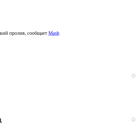
ский пролив, сообщает
Mash
i
д
i