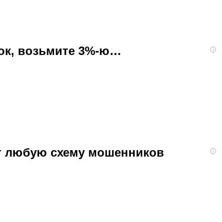
бок, возьмите 3%-ю…
i
ют любую схему мошенников
i