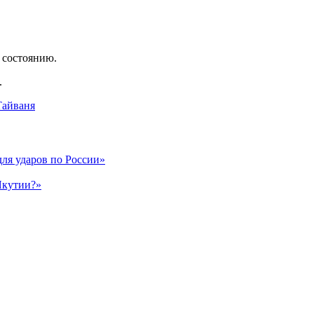
 состоянию.
.
Тайваня
для ударов по России»
Якутии?»