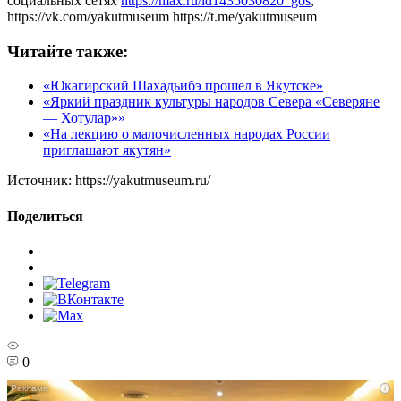
социальных сетях
https://max.ru/id1435030820_gos
,
https://vk.com/yakutmuseum https://t.me/yakutmuseum
Читайте также:
«Юкагирский Шахадьибэ прошел в Якутске»
«Яркий праздник культуры народов Севера «Северяне
— Хотулар»»
«На лекцию о малочисленных народах России
приглашают якутян»
Источник:
https://yakutmuseum.ru/
Поделиться
0
i