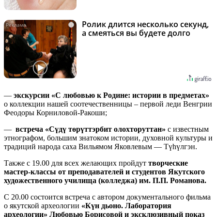
Ролик длится несколько секунд,
i
а смеяться вы будете долго
—
экскурсии «С любовью к Родине: истории в предметах»
о коллекции нашей соотечественницы – первой леди Венгрии
Феодоры Корниловой-Ракоши;
—
встреча «Сүдү төрүттэрбит олохторуттан»
с известным
этнографом, большим знатоком истории, духовной культуры и
традиций народа саха Вильямом Яковлевым — Түһүлгэн.
Также с 19.00 для всех желающих пройдут
творческие
мастер-классы от преподавателей и студентов Якутского
художественного училища (колледжа) им. П.П. Романова.
С 20.00 состоится встреча с автором документального фильма
о якутской археологии
«Күн дьоно. Лаборатория
археологии» Любовью Борисовой и эксклюзивный показ