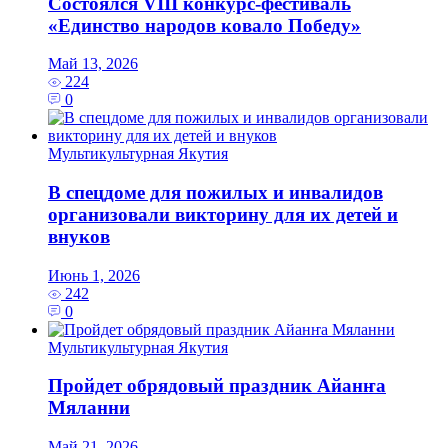
Состоялся VIII конкурс-фестиваль
«Единство народов ковало Победу»
Май 13, 2026
224
0
Мультикультурная Якутия
В спецдоме для пожилых и инвалидов
организовали викторину для их детей и
внуков
Июнь 1, 2026
242
0
Мультикультурная Якутия
Пройдет обрядовый праздник Айанҥа
Мяланни
Май 21, 2026