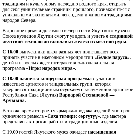
традициям и культурному наследию родного края, открыть
для себя удивительные страницы прошлого, познакомиться с
уникальными экспонатами, легендами и живыми традициями
народов Севера.
В дневное время и до самого вечера гости Якутского музея и
Союза кузнецов Якутии смогут увидеть и узнать
о старинной
якутской технологии выплавки железа из местной руды
.
С 16.00
выпускники школ разных лет приглашают всех
принять участие в ежегодном мероприятии
«Белые паруса»
,
детей и взрослых ждет интерактивно-познавательная
программа
«Игры народов мира
».
С 18.00 начнется концертная программа
с участием
известных артистов и танцевальных групп, которая
завершится традиционным
осуохаем
с заслуженной артисткой
Республики Саха (Якутия)
Варварой Степановой —
Арчыына.
В это же время откроется ярмарка-продажа изделий мастеров
кузнечного ремесла
«Саха тимирэ: сөргүтүү»
, где мастера
представят авторские работы и традиционные изделия.
С 19.00 гостей Якутского музея ожидает
насыщенная