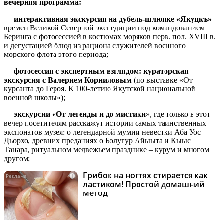
вечерняя программа:
—
интерактивная экскурсия на дубель-шлюпке «Якуцкъ»
времен Великой Северной экспедиции под командованием
Беринга с фотосессией в костюмах моряков перв. пол. XVIII в.
и дегустацией блюд из рациона служителей военного
морского флота этого периода;
—
ф
отосессия с экспертным взглядом: кураторская
экскурсия с Валерием Корниловым
(по выставке «От
курсанта до Героя. К 100-летию Якутской национальной
военной школы»);
—
экскурсии «От легенды и до мистики
», где только в этот
вечер посетителям расскажут истории самых таинственных
экспонатов музея: о легендарной мумии невестки Аба Уос
Дьорхо, древних преданиях о Болугур Айыыта и Кыыс
Танара, ритуальном медвежьем празднике – курум и многом
другом;
Грибок на ногтях стирается как
i
ластиком! Простой домашний
метод