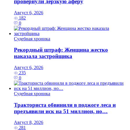
провернули дерзкую аферу
Август 6, 2026
182
0
Судебная хроника
Рекордный штраф: Женщина жестко
наказала застройщика
Август 6, 2026
235
0
Судебная хроника
Тракториста обвинили в поджоге леса и
предъявили иск на 51 миллион, но…
Август 8, 2026
281