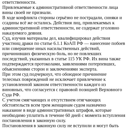
ответственности.
Привлекаемые к административной ответственности лица
вины своей не признали.
В ходе конфликта стороны серьёзно не пострадали, синяки и
ссадины всё же остались. Действия лиц, привлекаемых к
административной ответственности, не содержат уголовно
наказуемого деяния.
Суд, изучив материалы дел, квалифицировал действия
участниц драки по статье 6.1.1 КоАП РФ — нанесение побоев
или совершение иных насильственных действий,
причинивших физическую боль, но не повлекших
последствий, указанных в статье 115 УК РФ. Их вина также
подтверждается протоколами, заявлениями потерпевших,
объяснениями сторон и заключениями эксперта.
При этом суд подчеркнул, что обоюдное причинение
телесных повреждений не исключает привлечение к
установленной законом ответственности каждого из
виновных, что согласуется с правовой позицией Верховного
Суда РФ.
С учетом смягчающих и отсутствием отягчающих
обстоятельств всем трем женщинам судом назначено
наказание в виде административных штрафов, которые
необходимо уплатить в течение 60 дней с момента вступления
постановления в законную силу.
Постановления в законную силу не вступили и могут быть