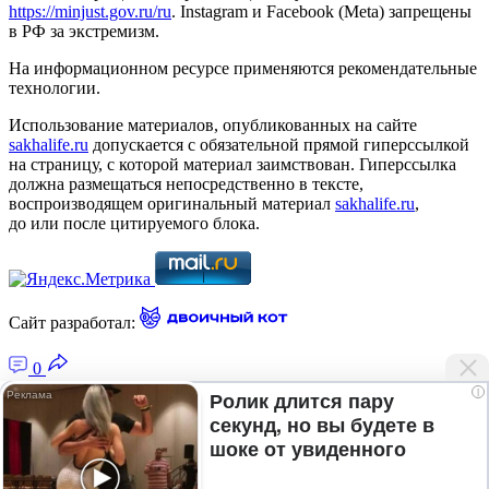
https://minjust.gov.ru/ru
. Instagram и Facebook (Metа) запрещены
в РФ за экстремизм.
На информационном ресурсе применяются рекомендательные
технологии.
Использование материалов, опубликованных на сайте
sakhalife.ru
допускается с обязательной прямой гиперссылкой
на страницу, с которой материал заимствован. Гиперссылка
должна размещаться непосредственно в тексте,
воспроизводящем оригинальный материал
sakhalife.ru
,
до или после цитируемого блока.
Сайт разработал:
0
i
Ролик длится пару
секунд, но вы будете в
Главная — Новости Якутии и мира
шоке от увиденного
Лента новостей
Рубрики