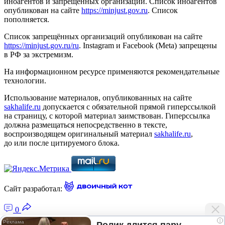
иноагентов и запрещённых организаций. Список иноагентов
опубликован на сайте
https://minjust.gov.ru
. Список
пополняется.
Список запрещённых организаций опубликован на сайте
https://minjust.gov.ru/ru
. Instagram и Facebook (Metа) запрещены
в РФ за экстремизм.
На информационном ресурсе применяются рекомендательные
технологии.
Использование материалов, опубликованных на сайте
sakhalife.ru
допускается с обязательной прямой гиперссылкой
на страницу, с которой материал заимствован. Гиперссылка
должна размещаться непосредственно в тексте,
воспроизводящем оригинальный материал
sakhalife.ru
,
до или после цитируемого блока.
Сайт разработал:
0
i
Ролик длится пару