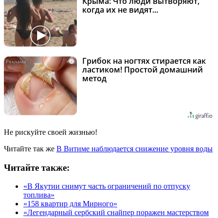
Крыма: Что люди вытворяют,
когда их не видят...
Грибок на ногтях стирается как
i
ластиком! Простой домашний
метод
Не рискуйте своей жизнью!
Читайте так же
В Витиме наблюдается снижение уровня воды
Читайте также:
«В Якутии снимут часть ограничений по отпуску
топлива»
«158 квартир для Мирного»
«Легендарный сербский снайпер поражен мастерством