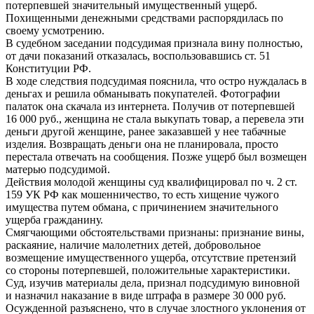
потерпевшей значительный имущественный ущерб.
Похищенными денежными средствами распорядилась по
своему усмотрению.
В судебном заседании подсудимая признала вину полностью,
от дачи показаний отказалась, воспользовавшись ст. 51
Конституции РФ.
В ходе следствия подсудимая пояснила, что остро нуждалась в
деньгах и решила обманывать покупателей. Фотографии
палаток она скачала из интернета. Получив от потерпевшей
16 000 руб., женщина не стала выкупать товар, а перевела эти
деньги другой женщине, ранее заказавшей у нее табачные
изделия. Возвращать деньги она не планировала, просто
перестала отвечать на сообщения. Позже ущерб был возмещен
матерью подсудимой.
Действия молодой женщины суд квалифицировал по ч. 2 ст.
159 УК РФ как мошенничество, то есть хищение чужого
имущества путем обмана, с причинением значительного
ущерба гражданину.
Смягчающими обстоятельствами признаны: признание вины,
раскаяние, наличие малолетних детей, добровольное
возмещение имущественного ущерба, отсутствие претензий
со стороны потерпевшей, положительные характеристики.
Суд, изучив материалы дела, признал подсудимую виновной
и назначил наказание в виде штрафа в размере 30 000 руб.
Осужденной разъяснено, что в случае злостного уклонения от