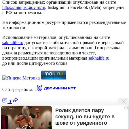
Список запрещённых организаций опубликован на сайте
https://minjust.gov.ru/ru
. Instagram и Facebook (Metа) запрещены
в РФ за экстремизм.
На информационном ресурсе применяются рекомендательные
технологии.
Использование материалов, опубликованных на сайте
sakhalife.ru
допускается с обязательной прямой гиперссылкой
на страницу, с которой материал заимствован. Гиперссылка
должна размещаться непосредственно в тексте,
воспроизводящем оригинальный материал
sakhalife.ru
,
до или после цитируемого блока.
Сайт разработал:
0
i
Ролик длится пару
секунд, но вы будете в
Главная — Новости Якутии и мира
шоке от увиденного
Лента новостей