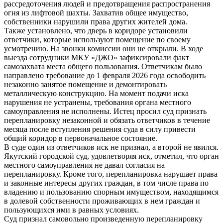
рассредоточения людей и предотвращения распространения
огня из лифтовой шахты. Захватив общее имущество,
собственники нарушили права других жителей дома.
Также установлено, что дверь в коридоре установили
ответчики, которые используют помещение по своему
усмотрению. На звонки комиссии они не открыли. В ходе
выезда сотрудники МКУ «ДЖО» зафиксировали факт
самозахвата места общего пользования. Ответчикам было
направлено требование до 1 февраля 2026 года освободить
незаконно занятое помещение и демонтировать
металлическую конструкцию. На момент подачи иска
нарушения не устранены, требования органа местного
самоуправления не исполнены. Истец просил суд признать
перепланировку незаконной и обязать ответчиков в течение
месяца после вступления решения суда в силу привести
общий коридор в первоначальное состояние.
В суде один из ответчиков иск не признал, а второй не явился.
Якутский городской суд, удовлетворяя иск, отметил, что орган
местного самоуправления не давал согласия на
перепланировку. Кроме того, перепланировка нарушает права
и законные интересы других граждан, в том числе права по
владению и пользованию спорным имуществом, находящимся
в долевой собственности проживающих в нем граждан и
пользующихся ими в равных условиях.
Суд признал самовольно произведенную перепланировку