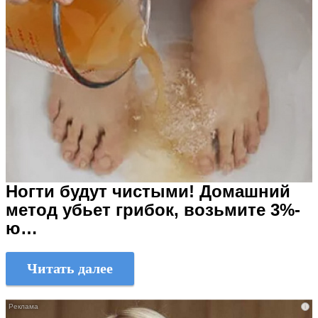
Ногти будут чистыми! Домашний
метод убьет грибок, возьмите 3%-
ю…
Читать далее
i