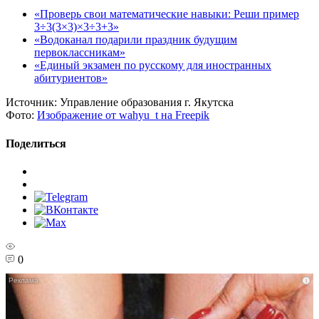
«Проверь свои математические навыки: Реши пример
3÷3(3×3)×3÷3+3»
«Водоканал подарили праздник будущим
первоклассникам»
«Единый экзамен по русскому для иностранных
абитуриентов»
Источник:
Управление образования г. Якутска
Фото:
Изображение от wahyu_t на Freepik
Поделиться
0
i