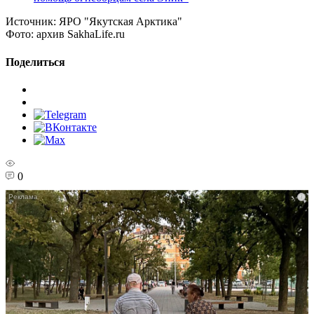
Источник:
ЯРО "Якутская Арктика"
Фото:
архив SakhaLife.ru
Поделиться
0
i