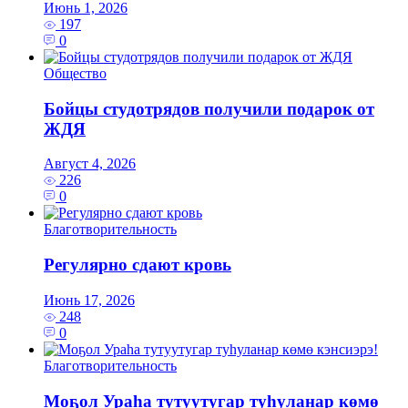
Июнь 1, 2026
197
0
Общество
Бойцы студотрядов получили подарок от
ЖДЯ
Август 4, 2026
226
0
Благотворительность
Регулярно сдают кровь
Июнь 17, 2026
248
0
Благотворительность
Моҕол Ураһа тутуутугар туһуланар көмө