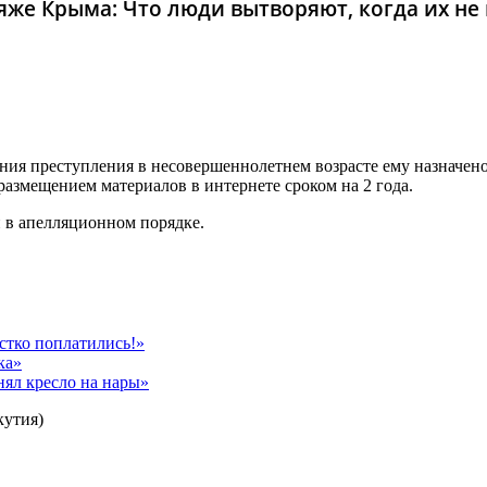
же Крыма: Что люди вытворяют, когда их не в
ия преступления в несовершеннолетнем возрасте ему назначено 
размещением материалов в интернете сроком на 2 года.
 в апелляционном порядке.
стко поплатились!»
ка»
нял кресло на нары»
кутия)