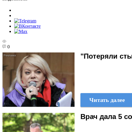
0
"Потеряли сты
Читать далее
Врач дала 5 с