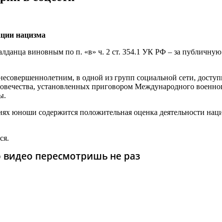
ации нацизма
алданца виновным по п. «в» ч. 2 ст. 354.1 УК РФ – за публичн
и несовершеннолетним, в одной из групп социальной сети, дост
овечества, установленных приговором Международного военного
ы.
риях юноши содержится положительная оценка деятельности наци
ся.
то видео пересмотришь не раз