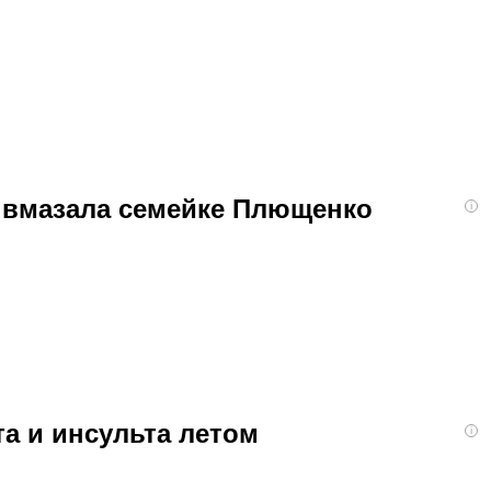
я вмазала семейке Плющенко
i
та и инсульта летом
i