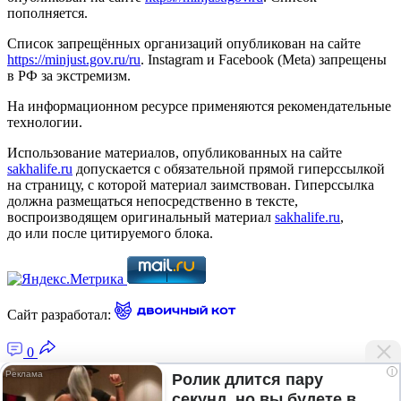
пополняется.
Список запрещённых организаций опубликован на сайте
https://minjust.gov.ru/ru
. Instagram и Facebook (Metа) запрещены
в РФ за экстремизм.
На информационном ресурсе применяются рекомендательные
технологии.
Использование материалов, опубликованных на сайте
sakhalife.ru
допускается с обязательной прямой гиперссылкой
на страницу, с которой материал заимствован. Гиперссылка
должна размещаться непосредственно в тексте,
воспроизводящем оригинальный материал
sakhalife.ru
,
до или после цитируемого блока.
Сайт разработал:
0
i
Ролик длится пару
секунд, но вы будете в