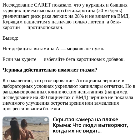
Исследование CARET показало, что у курящих и бывших
курящих прием высоких доз бета-каротина (20 мг/день)
увеличивает риск рака легких на 28% и не влияет на ВМД.
Курящим пациентам я назначаю только лютеин, а бета-
каротин — противопоказан.
Вывод:
Нет дефицита витамина А — морковь не нужна.
Если вы курите — избегайте бета-каротиновых добавок.
Черника действительно помогает глазам?
К сожалению, это разочарование. Антоцианы черники в
лабораторных условиях укрепляют капилляры сетчатки. Но в
рандомизированных клинических испытаниях (например,
исследование на 300 пациентах с ВМД) черника не показала
значимого улучшения остроты зрения или замедления
прогрессирования болезни.
Скрытая камера на пляже
i
Крыма: Что люди вытворяют,
когда их не видят...