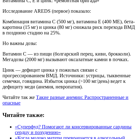
Витамины С, Е и цинк: «ремонтная бригада»
Исследование AREDS (первое) показало:
Комбинация витамина С (500 мг), витамина Е (400 МЕ), бета-
каротина (15 мг) и цинка (80 мг) снижала риск перехода ВМД
в позднюю стадию на 25%.
Но важны дозы:
Витамин С — из пищи (болгарский перец, киви, брокколи).
Мегадозы (2000 мг) вызывают оксалатные камни в почках.
Цинк — дефицит цинка у пожилых связан с
прогрессированием ВМД. Источники: устрицы, тыквенные
семечки, говядина. Избыток цинка (>100 мг/день) ведет к
дефициту меди (анемия, невропатия).
Читайте так же
Такие разные анемии: Распространенные и
опасные
Читайте также:
«Суперфуд? Помогают ли консервированные сардины
сердцу и похудению»
«Когда молоко матери превращается в алкогольный