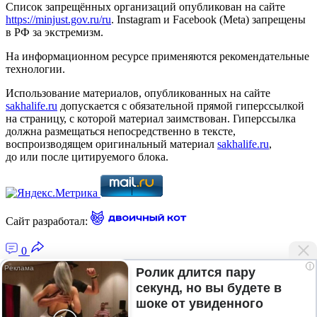
Список запрещённых организаций опубликован на сайте
https://minjust.gov.ru/ru
. Instagram и Facebook (Metа) запрещены
в РФ за экстремизм.
На информационном ресурсе применяются рекомендательные
технологии.
Использование материалов, опубликованных на сайте
sakhalife.ru
допускается с обязательной прямой гиперссылкой
на страницу, с которой материал заимствован. Гиперссылка
должна размещаться непосредственно в тексте,
воспроизводящем оригинальный материал
sakhalife.ru
,
до или после цитируемого блока.
Сайт разработал:
0
i
Ролик длится пару
секунд, но вы будете в
Главная — Новости Якутии и мира
шоке от увиденного
Лента новостей