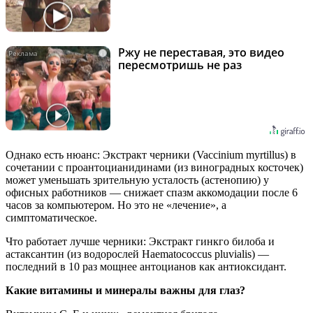
Ржу не переставая, это видео
i
пересмотришь не раз
Однако есть нюанс: Экстракт черники (Vaccinium myrtillus) в
сочетании с проантоцианидинами (из виноградных косточек)
может уменьшать зрительную усталость (астенопию) у
офисных работников — снижает спазм аккомодации после 6
часов за компьютером. Но это не «лечение», а
симптоматическое.
Что работает лучше черники: Экстракт гинкго билоба и
астаксантин (из водорослей Haematococcus pluvialis) —
последний в 10 раз мощнее антоцианов как антиоксидант.
Какие витамины и минералы важны для глаз?