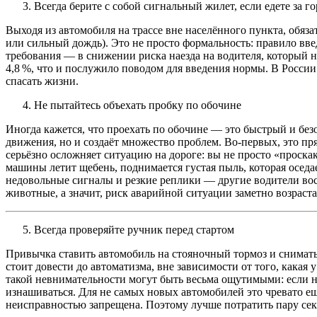
Всегда берите с собой сигнальный жилет, если едете за г
Выходя из автомобиля на трассе вне населённого пункта, обя
или сильный дождь). Это не просто формальность: правило вве
требования — в снижении риска наезда на водителя, который н
4,8 %, что и послужило поводом для введения нормы. В России 
спасать жизни.
Не пытайтесь объехать пробку по обочине
Иногда кажется, что проехать по обочине — это быстрый и без
движения, но и создаёт множество проблем. Во‑первых, это пря
серьёзно осложняет ситуацию на дороге: вы не просто «проска
машины летит щебень, поднимается густая пыль, которая оседае
недовольные сигналы и резкие реплики — другие водители вос
животные, а значит, риск аварийной ситуации заметно возраста
Всегда проверяйте ручник перед стартом
Привычка ставить автомобиль на стояночный тормоз и снимать 
стоит довести до автоматизма, вне зависимости от того, какая
такой невнимательности могут быть весьма ощутимыми: если н
изнашиваться. Для не самых новых автомобилей это чревато е
неисправностью запрещена. Поэтому лучше потратить пару сек