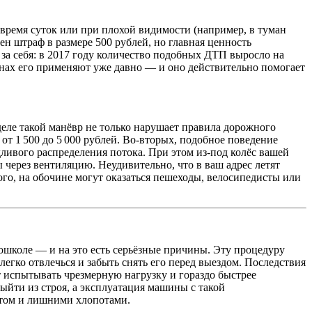
 время суток или при плохой видимости (например, в туман
ен штраф в размере 500 рублей, но главная ценность
 за себя: в 2017 году количество подобных ДТП выросло на
ранах его применяют уже давно — и оно действительно помогает
деле такой манёвр не только нарушает правила дорожного
от 1 500 до 5 000 рублей. Во‑вторых, подобное поведение
дливого распределения потока. При этом из‑под колёс вашей
 через вентиляцию. Неудивительно, что в ваш адрес летят
го, на обочине могут оказаться пешеходы, велосипедисты или
ошколе — и на это есть серьёзные причины. Эту процедуру
легко отвлечься и забыть снять его перед выездом. Последствия
 испытывать чрезмерную нагрузку и гораздо быстрее
ыйти из строя, а эксплуатация машины с такой
нтом и лишними хлопотами.