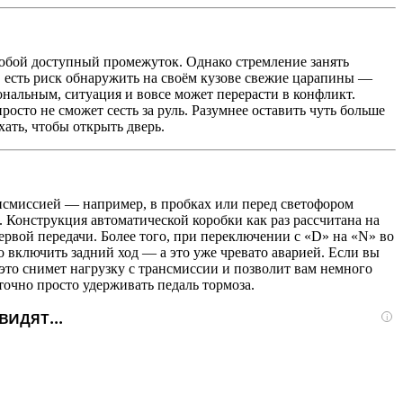
любой доступный промежуток. Однако стремление занять
, есть риск обнаружить на своём кузове свежие царапины —
ональным, ситуация и вовсе может перерасти в конфликт.
осто не сможет сесть за руль. Разумнее оставить чуть больше
ать, чтобы открыть дверь.
ансмиссией — например, в пробках или перед светофором
. Конструкция автоматической коробки как раз рассчитана на
первой передачи. Более того, при переключении с «D» на «N» во
 включить задний ход — а это уже чревато аварией. Если вы
 это снимет нагрузку с трансмиссии и позволит вам немного
очно просто удерживать педаль тормоза.
идят...
i