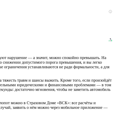
i
ируют нарушение — а значит, можно спокойно превышать. На
я о снижении допустимого порога превышения, и вы легко
ные ограничения устанавливаются не ради формальности, а для
а тяжесть травм и шансы выжить. Кроме того, если произойдёт
лнительными юридическими и финансовыми проблемами — в том
секунды: достаточно мгновения, чтобы не заметить автомобиль
опот можно в Страховом Доме «ВСК»: все расчёты и
 случай, заявить о нём можно через мобильное приложение —