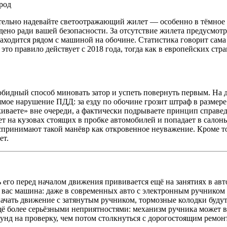
ород
зательно надевайте светоотражающий жилет — особенно в тёмное
дено ради вашей безопасности. За отсутствие жилета предусмотр
аходится рядом с машиной на обочине. Статистика говорит сама
это правило действует с 2018 года, тогда как в европейских ст
обидный способ миновать затор и успеть повернуть первым. На 
мое нарушение ПДД: за езду по обочине грозит штраф в размере 
киваете» вне очереди, а фактически подрываете принцип справе
т на кузовах стоящих в пробке автомобилей и попадает в салоны
принимают такой манёвр как откровенное неуважение. Кроме то
ет.
его перед началом движения прививается ещё на занятиях в авт
 у вас машина: даже в современных авто с электронным ручником 
ачать движение с затянутым ручником, тормозные колодки будут
щё более серьёзными неприятностями: механизм ручника может в
унд на проверку, чем потом столкнуться с дорогостоящим ремо