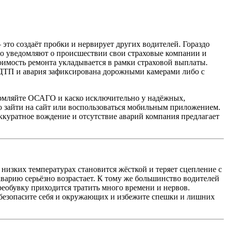
это создаёт пробки и нервирует других водителей. Гораздо
го уведомляют о происшествии свои страховые компании и
тоимость ремонта укладывается в рамки страховой выплаты.
м ДТП и авария зафиксирована дорожными камерами либо с
ормляйте ОСАГО и каско исключительно у надёжных,
 зайти на сайт или воспользоваться мобильным приложением.
ккуратное вождение и отсутствие аварий компания предлагает
 низких температурах становится жёсткой и теряет сцепление с
 аварию серьёзно возрастает. К тому же большинство водителей
реобувку приходится тратить много времени и нервов.
безопасите себя и окружающих и избежите спешки и лишних