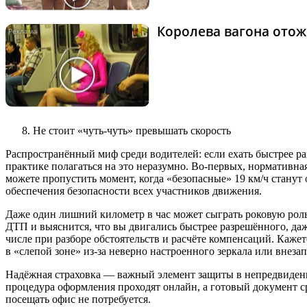
Королева вагона отож
Не стоит «чуть‑чуть» превышать скорость
Распространённый миф среди водителей: если ехать быстрее р
практике полагаться на это неразумно. Во‑первых, нормативна
можете пропустить момент, когда «безопасные» 19 км/ч станут
обеспечения безопасности всех участников движения.
Даже один лишний километр в час может сыграть роковую роль:
ДТП и выяснится, что вы двигались быстрее разрешённого, д
числе при разборе обстоятельств и расчёте компенсаций. Каже
в «слепой зоне» из‑за неверно настроенного зеркала или внеза
Надёжная страховка — важный элемент защиты в непредвиден
процедура оформления проходят онлайн, а готовый документ с
посещать офис не потребуется.