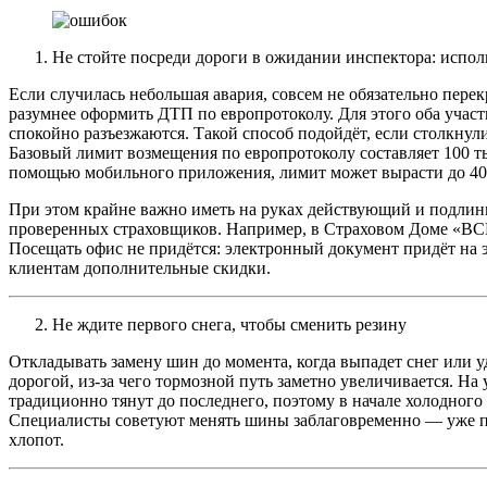
Не стойте посреди дороги в ожидании инспектора: испол
Если случилась небольшая авария, совсем не обязательно пере
разумнее оформить ДТП по европротоколу. Для этого оба учас
спокойно разъезжаются. Такой способ подойдёт, если столкнул
Базовый лимит возмещения по европротоколу составляет 100 т
помощью мобильного приложения, лимит может вырасти до 400
При этом крайне важно иметь на руках действующий и подлин
проверенных страховщиков. Например, в Страховом Доме «ВСК
Посещать офис не придётся: электронный документ придёт на э
клиентам дополнительные скидки.
Не ждите первого снега, чтобы сменить резину
Откладывать замену шин до момента, когда выпадет снег или у
дорогой, из‑за чего тормозной путь заметно увеличивается. На
традиционно тянут до последнего, поэтому в начале холодного
Специалисты советуют менять шины заблаговременно — уже п
хлопот.