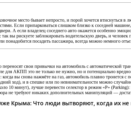
ковочное место бывает непросто, и порой хочется втиснуться в 
стями. Если припарковаться слишком близко к соседней машине
двери. А если владелец соседнего авто окажется особенно эмоци
ак вы рискуете заблокировать водительскую дверь, и человек пр
ли понадобится посадить пассажира, всегда можно немного отъех
о переносят свои привычки на автомобиль с автоматической тр
еле для АКПП это не только не нужно, но и потенциально вредно
 когда вы снова нажмёте на газ, автомобиль плавно тронется с 
дний ход), и в спешке или по невнимательности можно случайно
ло 10 минут), лучше перевести селектор в режим «P» (Parking):
фора не требуют никаких дополнительных манипуляций — достат
же Крыма: Что люди вытворяют, когда их не в