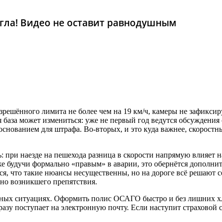
гла! Видео не оставит равнодушным
азрешённого лимита не более чем на 19 км/ч, камеры не зафикс
я база может измениться: уже не первый год ведутся обсуждени
 основанием для штрафа. Во‑вторых, и это куда важнее, скорост
 при наезде на пешехода разница в скорости напрямую влияет н
аже будучи формально «правым» в аварии, это обернётся допо
тся, что такие нюансы несущественны, но на дороге всё решают 
пно возникшего препятствия.
ных ситуациях. Оформить полис ОСАГО быстро и без лишних хл
разу поступает на электронную почту. Если наступит страховой