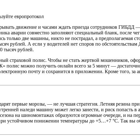
ьзуйте европротокол
крывать движение и часами ждать приезда сотрудников ГИБДД — 
тника аварии совместно заполняют специальный бланк, после че
ись только две машины, никто не пострадал, а предполагаемая с
ысяч рублей. А если у водителей нет споров по обстоятельства
 тысяч рублей.
ный страховой полис. Чтобы не стать жертвой мошенников, оф
» полис можно получить онлайн всего за 5 минут — достаточно
лектронную почту и сохранится в приложении. Кроме того, за а
дарят первые морозы, — не лучшая стратегия. Летняя резина при
 утренней наледи машину может легко занести, и риск попасть в
 сезона на шиномонтажах образуются огромные очереди, и на пе
ри устойчивом понижении температуры до +5…+7 °C. Так вы о