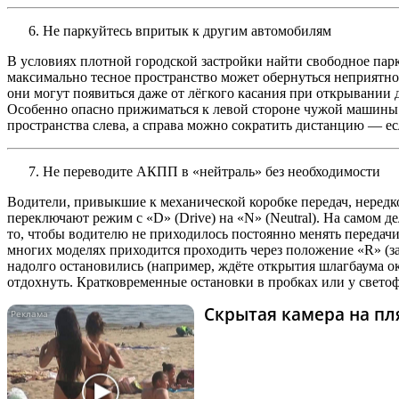
Не паркуйтесь впритык к другим автомобилям
В условиях плотной городской застройки найти свободное пар
максимально тесное пространство может обернуться неприятно
они могут появиться даже от лёгкого касания при открывании 
Особенно опасно прижиматься к левой стороне чужой машины: т
пространства слева, а справа можно сократить дистанцию — ес
Не переводите АКПП в «нейтраль» без необходимости
Водители, привыкшие к механической коробке передач, нередк
переключают режим с «D» (Drive) на «N» (Neutral). На самом д
то, чтобы водителю не приходилось постоянно менять передачи:
многих моделях приходится проходить через положение «R» (за
надолго остановились (например, ждёте открытия шлагбаума око
отдохнуть. Кратковременные остановки в пробках или у свето
Скрытая камера на пля