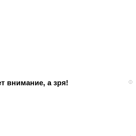
т внимание, а зря!
i