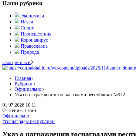
Наши рубрики
Экономика
Наука
Спорт
Происшествия
Коронавирус
Православие
Природа
Смотреть все
Главная
Рубрики
Официально
Указ о награждении госнаградами республики №972
01.07.2026
10:11
чтение: 1 мин
Официально
#госнаграды республики
Указ о награждении госнаградами респ