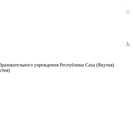
i
бразовательного учреждения Республики Саха (Якутия)
утия)