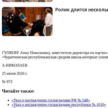
Ролик длится нескольк
ГУЛЯЕВУ Анну Николаевну, заместителя директора по научно-
«Чурапчинская республиканская средняя школа-интернат олимп
А.НИКОЛАЕВ
25 июня 2026 г.
№ 972
Читайте также:
«Указ о награждении госнаградами РФ № 548»
«Указ о награждении госнаградами республики № 1010»