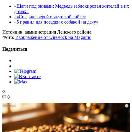
«Шаги под окнами: Медведь заблокировал жителей в их
домах»
««Селфи» зверей в якутской тайге»
«5 правил для поездки с собакой на дачу»
Источник:
администрация Ленского района
Фото:
Изображение от wirestock на Magnific
Поделиться
0
i