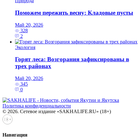
Природа
Поможем пережить весну: Кладовые пусты
Май 20, 2026
328
2
Экология
Горят леса: Возгорания зафиксированы в
трех районах
Май 20, 2026
345
0
Политика конфиденциальности
© 2026. Сетевое издание «SAKHALIFE.RU» (18+)
Навигация