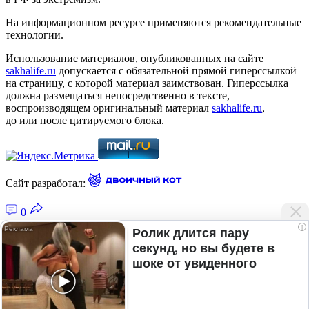
На информационном ресурсе применяются рекомендательные
технологии.
Использование материалов, опубликованных на сайте
sakhalife.ru
допускается с обязательной прямой гиперссылкой
на страницу, с которой материал заимствован. Гиперссылка
должна размещаться непосредственно в тексте,
воспроизводящем оригинальный материал
sakhalife.ru
,
до или после цитируемого блока.
Сайт разработал:
0
i
Ролик длится пару
секунд, но вы будете в
Главная — Новости Якутии и мира
шоке от увиденного
Лента новостей
Рубрики
Подписка