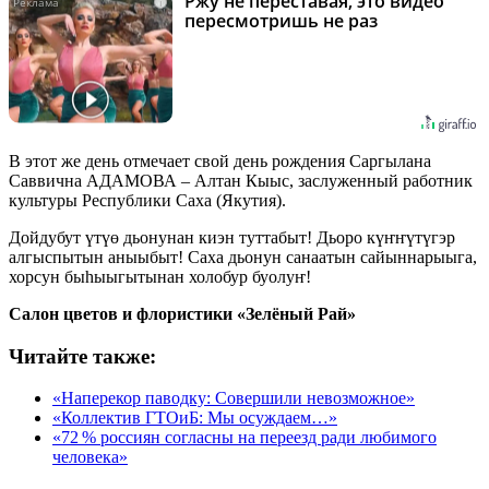
Ржу не переставая, это видео
i
пересмотришь не раз
В этот же день отмечает свой день рождения Саргылана
Саввична АДАМОВА – Алтан Кыыс, заслуженный работник
культуры Республики Саха (Якутия).
Дойдубут үтүө дьонунан киэн туттабыт! Дьоро күҥҥүтүгэр
алгыспытын аныыбыт! Саха дьонун санаатын сайыннарыыга,
хорсун быһыыгытынан холобур буолуҥ!
Салон цветов и флористики «Зелёный Рай»
Читайте также:
«Наперекор паводку: Совершили невозможное»
«Коллектив ГТОиБ: Мы осуждаем…»
«72 % россиян согласны на переезд ради любимого
человека»