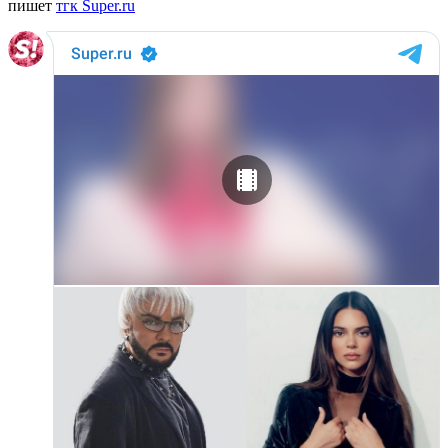
пишет
тгк Super.ru