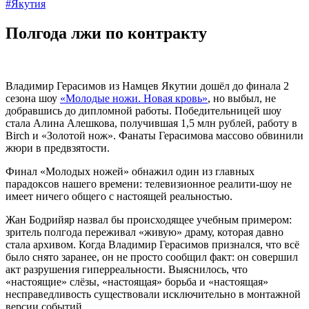
#Якутия
Полгода лжи по контракту
Владимир Герасимов из Намцев Якутии дошёл до финала 2
сезона шоу
«Молодые ножи. Новая кровь»
, но выбыл, не
добравшись до дипломной работы. Победительницей шоу
стала Алина Алешкова, получившая 1,5 млн рублей, работу в
Birch и «Золотой нож». Фанаты Герасимова массово обвинили
жюри в предвзятости.
Финал «Молодых ножей» обнажил один из главных
парадоксов нашего времени: телевизионное реалити-шоу не
имеет ничего общего с настоящей реальностью.
Жан Бодрийяр назвал бы происходящее учебным примером:
зритель полгода переживал «живую» драму, которая давно
стала архивом. Когда Владимир Герасимов признался, что всё
было снято заранее, он не просто сообщил факт: он совершил
акт разрушения гиперреальности. Выяснилось, что
«настоящие» слёзы, «настоящая» борьба и «настоящая»
несправедливость существовали исключительно в монтажной
версии событий.