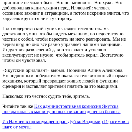
принципе не может быть. Это не наивность. Это хуже. Это
добровольная капитуляция перед Иллюзией: человек
осознанно заходит в аттракцион, а потом искренне злится, что
карусель крутится не в ту сторону.
Постмодернистский тупик выглядит именно так: мы
достаточно умны, чтобы видеть механизм, но недостаточно
честны с собой, чтобы перестать на него реагировать. Мы не
верим шоу, но оно всё равно управляет нашими эмоциями.
Индустрия развлечений давно это знает и успешно
эксплуатирует: не нужно, чтобы зритель верил. Достаточно,
чтобы он чувствовал.
«Якутский бриллиант» выбыл. Победила Алина Алешкова.
Но подлинным победителем оказался телевизионный формат:
механизм, который превращает живых людей в функции
сценария и заставляет зрителей платить за это эмоциями.
Насколько это честно: судить тебе, зритель.
Читайте так же
Как административная комиссия Якутска
превратилась в машину по выкачиванию денег из бизнеса
Из Намцев в премиум‑ресторан Дубая: Владимир Герасимов в
шаге от мечты