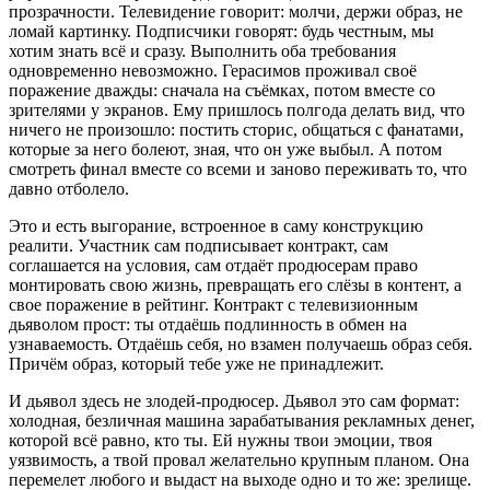
прозрачности. Телевидение говорит: молчи, держи образ, не
ломай картинку. Подписчики говорят: будь честным, мы
хотим знать всё и сразу. Выполнить оба требования
одновременно невозможно. Герасимов проживал своё
поражение дважды: сначала на съёмках, потом вместе со
зрителями у экранов. Ему пришлось полгода делать вид, что
ничего не произошло: постить сторис, общаться с фанатами,
которые за него болеют, зная, что он уже выбыл. А потом
смотреть финал вместе со всеми и заново переживать то, что
давно отболело.
Это и есть выгорание, встроенное в саму конструкцию
реалити. Участник сам подписывает контракт, сам
соглашается на условия, сам отдаёт продюсерам право
монтировать свою жизнь, превращать его слёзы в контент, а
свое поражение в рейтинг. Контракт с телевизионным
дьяволом прост: ты отдаёшь подлинность в обмен на
узнаваемость. Отдаёшь себя, но взамен получаешь образ себя.
Причём образ, который тебе уже не принадлежит.
И дьявол здесь не злодей-продюсер. Дьявол это сам формат:
холодная, безличная машина зарабатывания рекламных денег,
которой всё равно, кто ты. Ей нужны твои эмоции, твоя
уязвимость, а твой провал желательно крупным планом. Она
перемелет любого и выдаст на выходе одно и то же: зрелище.