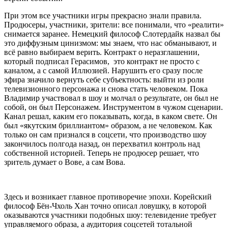
При этом все участники игры прекрасно знали правила.
Продюсеры, участники, зрители: все понимали, что «реалити»
снимается заранее. Немецкий философ Слотердайк назвал бы
это диффузным цинизмом: мы знаем, что нас обманывают, и
всё равно выбираем верить. Контракт о неразглашении,
который подписал Герасимов, это контракт не просто с
каналом, а с самой Иллюзией. Нарушить его сразу после
эфира значило вернуть себе субъектность: выйти из роли
телевизионного персонажа и снова стать человеком. Пока
Владимир участвовал в шоу и молчал о результате, он был не
собой, он был Персонажем. Инструментом в чужом сценарии.
Канал решал, каким его показывать, когда, в каком свете. Он
был «якутским бриллиантом» образом, а не человеком. Как
только он сам признался в соцсети, что производство шоу
закончилось полгода назад, он перехватил контроль над
собственной историей. Теперь не продюсер решает, что
зритель думает о Вове, а сам Вова.
Здесь и возникает главное противоречие эпохи. Корейский
философ Бён-Чхоль Хан точно описал ловушку, в которой
оказываются участники подобных шоу: телевидение требует
управляемого образа, а аудитория соцсетей тотальной