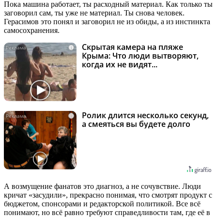
Пока машина работает, ты расходный материал. Как только ты
заговорил сам, ты уже не материал. Ты снова человек.
Герасимов это понял и заговорил не из обиды, а из инстинкта
самосохранения.
Скрытая камера на пляже
i
Крыма: Что люди вытворяют,
когда их не видят...
Ролик длится несколько секунд,
i
а смеяться вы будете долго
А возмущение фанатов это диагноз, а не сочувствие. Люди
кричат «засудили», прекрасно понимая, что смотрят продукт с
бюджетом, спонсорами и редакторской политикой. Все всё
понимают, но всё равно требуют справедливости там, где её в