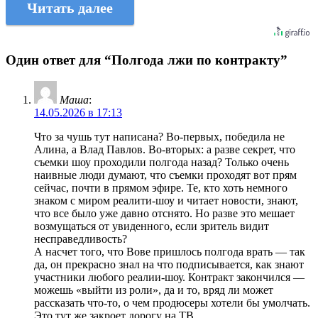
Читать далее
Один ответ для “Полгода лжи по контракту”
Маша
:
14.05.2026 в 17:13
Что за чушь тут написана? Во-первых, победила не
Алина, а Влад Павлов. Во-вторых: а разве секрет, что
съемки шоу проходили полгода назад? Только очень
наивные люди думают, что съемки проходят вот прям
сейчас, почти в прямом эфире. Те, кто хоть немного
знаком с миром реалити-шоу и читает новости, знают,
что все было уже давно отснято. Но разве это мешает
возмущаться от увиденного, если зритель видит
несправедливость?
А насчет того, что Вове пришлось полгода врать — так
да, он прекрасно знал на что подписывается, как знают
участники любого реалии-шоу. Контракт закончился —
можешь «выйти из роли», да и то, вряд ли может
рассказать что-то, о чем продюсеры хотели бы умолчать.
Это тут же закроет дорогу на ТВ.