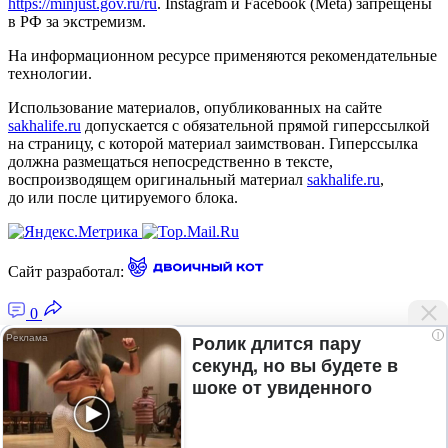
https://minjust.gov.ru/ru
. Instagram и Facebook (Metа) запрещены
в РФ за экстремизм.
На информационном ресурсе применяются рекомендательные
технологии.
Использование материалов, опубликованных на сайте
sakhalife.ru
допускается с обязательной прямой гиперссылкой
на страницу, с которой материал заимствован. Гиперссылка
должна размещаться непосредственно в тексте,
воспроизводящем оригинальный материал
sakhalife.ru
,
до или после цитируемого блока.
Сайт разработал:
0
i
Ролик длится пару
секунд, но вы будете в
Главная — Новости Якутии и мира
шоке от увиденного
Лента новостей
Рубрики
Подписка