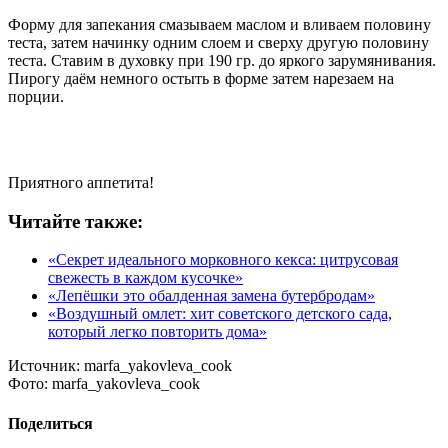
Форму для запекания смазываем маслом и вливаем половину
теста, затем начинку одним слоем и сверху другую половину
теста. Ставим в духовку при 190 гр. до яркого зарумянивания.
Пирогу даём немного остыть в форме затем нарезаем на
порции.
Приятного аппетита!
Читайте также:
«Секрет идеального морковного кекса: цитрусовая
свежесть в каждом кусочке»
«Лепёшки это обалденная замена бутербродам»
«Воздушный омлет: хит советского детского сада,
который легко повторить дома»
Источник:
marfa_yakovleva_cook
Фото:
marfa_yakovleva_cook
Поделиться