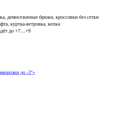
ка, демисезонные брюки, кроссовки без сетки
та, куртка-ветровка, кепка
адёт до +7…+9
аморозки до -3°»