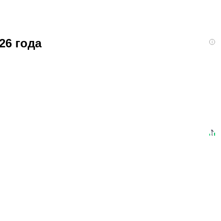
26 года
i