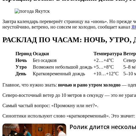
Завтра календарь перевернёт страницу на «июнь». Но прежде 
неустойчиво, ветрено, но совсем не холодно, сообщает канал
Я
РАСКЛАД ПО ЧАСАМ: НОЧЬ, УТРО,
Период
Осадки
Температура
Ветер
Ночь
Без осадков
+2…+4°C
Север
Утро
Возможен небольшой дождь
+5…+8°C
5–8 м/
День
Кратковременный дождь
+10…+12°C
5–10 
Главное, что нужно знать:
ночью и рано утром холодно
— одева
Северо-восточный ветер до 10 метров в секунду — это не урага
Самый частый вопрос: «Промокну или нет?».
Синоптики используют слово «кратковременный». Это значит: н
Ролик длится нескольк