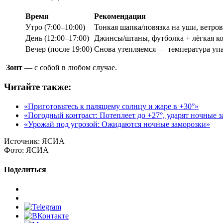
Время
Рекомендация
Утро (7:00–10:00)
Тонкая шапка/повязка на уши, ветров
День (12:00–17:00)
Джинсы/штаны, футболка + лёгкая коф
Вечер (после 19:00)
Снова утепляемся — температура уп
Зонт
— с собой в любом случае.
Читайте также:
«Приготовьтесь к палящему солнцу и жаре в +30°»
«Погодный контраст: Потеплеет до +27°, ударят ночные з
«Урожай под угрозой: Ожидаются ночные заморозки»
Источник:
ЯСИА
Фото:
ЯСИА
Поделиться