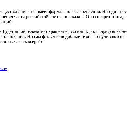
уществования» не имеет формального закрепления. Ни один по
ения части российской элиты, она важна. Она говорит о том, ч
ренций».
. Будет ли он означать сокращение субсидий, рост тарифов на э
та пока нет. Но сам факт, что подобные тезисы озвучиваются в 
сии началась всерьёз.
ека»