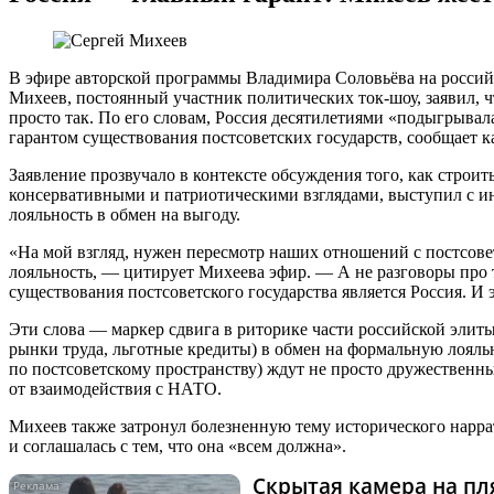
В эфире авторской программы Владимира Соловьёва на росси
Михеев, постоянный участник политических ток-шоу, заявил, ч
просто так. По его словам, Россия десятилетиями «подыгрывала
гарантом существования постсоветских государств, сообщает 
Заявление прозвучало в контексте обсуждения того, как стро
консервативными и патриотическими взглядами, выступил с ини
лояльность в обмен на выгоду.
«На мой взгляд, нужен пересмотр наших отношений с постсове
лояльность, — цитирует Михеева эфир. — А не разговоры про т
существования постсоветского государства является Россия. И э
Эти слова — маркер сдвига в риторике части российской элиты
рынки труда, льготные кредиты) в обмен на формальную лояльно
по постсоветскому пространству) ждут не просто дружественн
от взаимодействия с НАТО.
Михеев также затронул болезненную тему исторического наррат
и соглашалась с тем, что она «всем должна».
Скрытая камера на пля