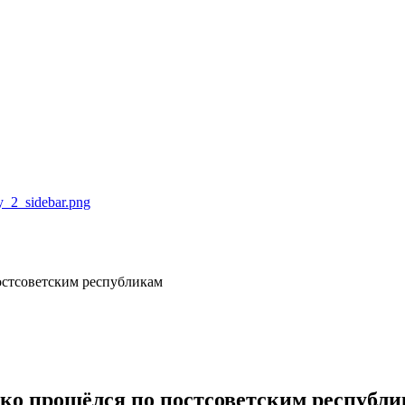
остсоветским республикам
ко прошёлся по постсоветским республ