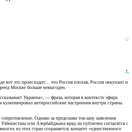
i
зде вот это происходит… что Россия плохая, Россия оккупант и
т тренд Москве больше невыгоден.
сказывает Украина», — фраза, которая в контексте эфира
ом культивировал антироссийские настроения внутри страны.
е сопротивление. Однако за пределами ток-шоу заявления
Узбекистана или Азербайджана вряд ли публично согласятся с
 многих из этих стран сохраняется, концепт «единственного