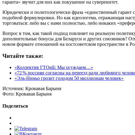
гаранта» звучит для них как покушение на суверенитет.
Юридически и политологически фраза «единственный гарант с
подобной формулировки. Но как идеологема, отражающая настро
торговаться: либо вы с нами полностью, либо никаких «префе
Вопрос в том, как такой подход повлияет на реальную политику
дополнительные бонусы для Беларуси и других союзников? Отве
новом формате отношений на постсоветском пространстве в Рос
Читайте также:
«Коллектив ГТОиБ: Мы осуждаем…»
«72 % россиян согласны на переезд ради любимого челов
«Эль‑Ниньо грозит голодом 50 миллионам человек»
Источник:
Кровавая Барыня
Фото:
Кровавая Барыня
Поделиться