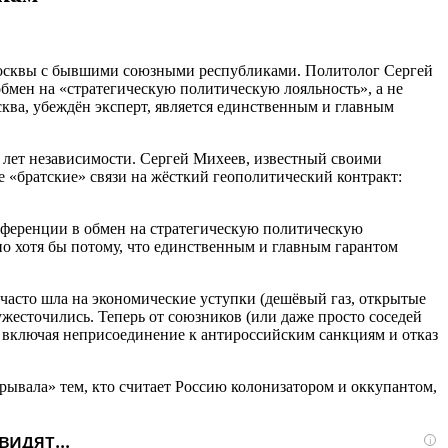
Москвы с бывшими союзными республиками. Политолог Сергей
обмен на «стратегическую политическую лояльность», а не
осква, убеждён эксперт, является единственным и главным
 лет независимости. Сергей Михеев, известный своими
 «братские» связи на жёсткий геополитический контракт:
еференции в обмен на стратегическую политическую
но хотя бы потому, что единственным и главным гарантом
 часто шла на экономические уступки (дешёвый газ, открытые
ужесточились. Теперь от союзников (или даже просто соседей
 включая неприсоединение к антироссийским санкциям и отказ
рывала» тем, кто считает Россию колонизатором и оккупантом,
идят...
i