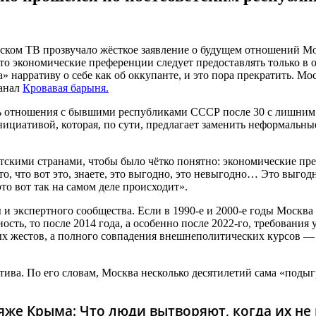
йском ТВ прозвучало жёсткое заявление о будущем отношений 
то экономические преференции следует предоставлять только в 
» нарративу о себе как об оккупанте, и это пора прекратить. М
канал
Кровавая барыня.
ить отношения с бывшими республиками СССР после 30 с лишним
циативой, которая, по сути, предлагает заменить неформальные
тскими странами, чтобы было чётко понятно: экономические пр
о, что вот это, знаете, это выгодно, это невыгодно… Это выгод
то вот так на самом деле происходит».
 и экспертного сообщества. Если в 1990-е и 2000-е годы Москва
сть, то после 2014 года, а особенно после 2022-го, требования 
ых жестов, а полного совпадения внешнеполитических курсов —
ива. По его словам, Москва несколько десятилетий сама «подыг
же Крыма: Что люди вытворяют, когда их не в