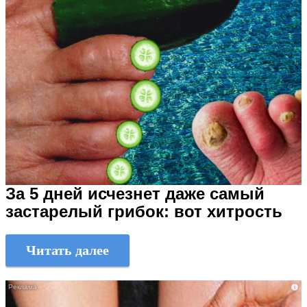
За 5 дней исчезнет даже самый
застарелый грибок: вот хитрость
Читать далее
i