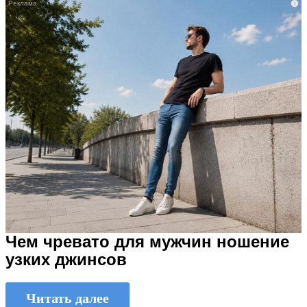
i
Чем чревато для мужчин ношение
узких джинсов
Читать далее