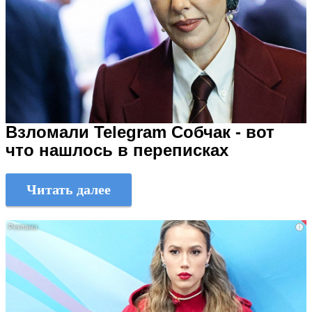
Взломали Telegram Собчак - вот
что нашлось в переписках
Читать далее
i